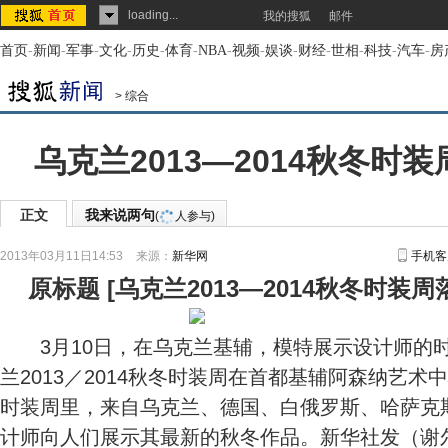
loading...
我的搜狐
邮件
首页
-
新闻
-
军事
-
文化
-
历史
-
体育
-
NBA
-
视频
-
娱谈
-
财经
-
世相
-
科技
-
汽车
-
房
>
综合
乌克兰2013—2014秋冬时装
正文
我来说两句
(
人参与)
2013年03月11日14:53
来源：
新华网
手机客
原标题
[
乌克兰2013—2014秋冬时装周
3月10日，在乌克兰基辅，模特展示设计师的
兰2013／2014秋冬时装周在首都基辅阿森纳艺
时装周里，来自乌克兰、德国、白俄罗斯、哈萨克
计师向人们展示其最新的秋冬作品。新华社发（谢