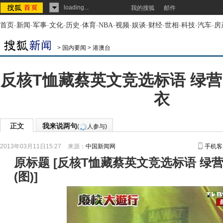
loading...
我的搜狐
邮件
首页
-
新闻
-
军事
-
文化
-
历史
-
体育
-
NBA
-
视频
-
娱谈
-
财经
-
世相
-
科技
-
汽车
-
房
>
国内要闻
>
港澳台
反核T恤藏蔡英文竞选标语 绿营
衣
正文
我来说两句
(
人参与)
2013年03月11日15:27
来源：
中国新闻网
手机客
原标题
[
反核T恤藏蔡英文竞选标语 绿营
(图)
]