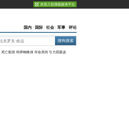
欢迎入驻搜狐媒体平台
国内
|
国际
|
社会
|
军事
|
评论
：
死亡航班
饲养蜘蛛侠
夺命房间
引力双眼皮