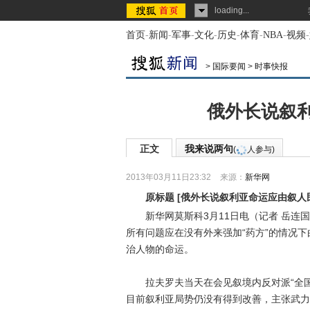
loading...
首页
-
新闻
-
军事
-
文化
-
历史
-
体育
-
NBA
-
视频
-
>
国际要闻
>
时事快报
俄外长说叙
正文
我来说两句
(
人参与)
2013年03月11日23:32
来源：
新华网
原标题
[
俄外长说叙利亚命运应由叙人
新华网莫斯科3月11日电（记者 岳连国
所有问题应在没有外来强加“药方”的情况
治人物的命运。
拉夫罗夫当天在会见叙境内反对派“全国
目前叙利亚局势仍没有得到改善，主张武力