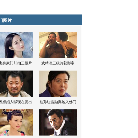
门图片
出身豪门却拍三级片
戏精演三级片获影帝
因嫖娼入狱现在复出
被孙红雷抛弃她入佛门