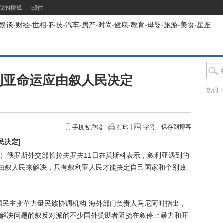
我的搜狐
邮件
娱谈
-
财经
-
世相
-
科技
-
汽车
-
房产
-
时尚
-
健康
-
教育
-
母婴
-
旅游
-
美食
-
星座
利亚命运应由叙人民决定
热词
保存到博客
手机客户端
打印
字号
民决定
]
）俄罗斯外交部长拉夫罗夫11日在莫斯科表示，叙利亚遇到的
下由叙人民来解决，只有叙利亚人民才能决定自己国家和个别政
民主变革力量民族协调机构”海外部门负责人马尼阿时指出，
解决问题的叙反对派的不少国外赞助者阻挠在叙停止暴力和开