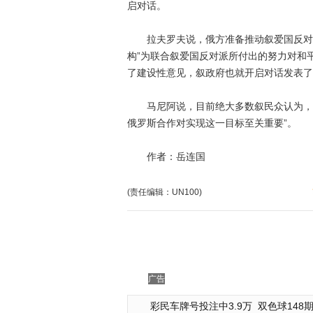
启对话。
拉夫罗夫说，俄方准备推动叙爱国反对派
构”为联合叙爱国反对派所付出的努力对和
了建设性意见，叙政府也就开启对话发表了
马尼阿说，目前绝大多数叙民众认为，只
俄罗斯合作对实现这一目标至关重要”。
作者：岳连国
(责任编辑：UN100)
广告
彩民车牌号投注中3.9万
双色球148期