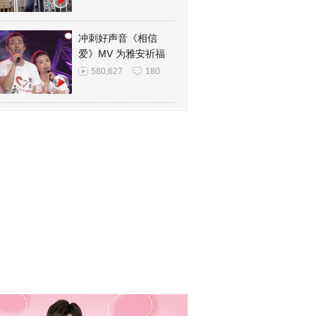
冲刺好声音《相信
爱》MV 为雅安祈福
580,627
180