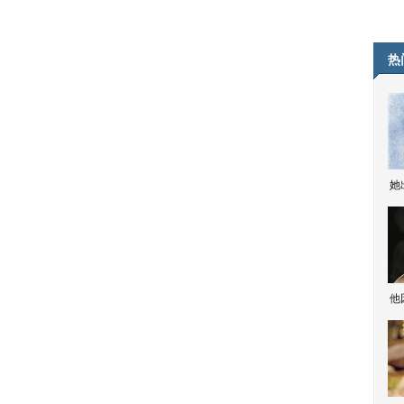
热
她
他