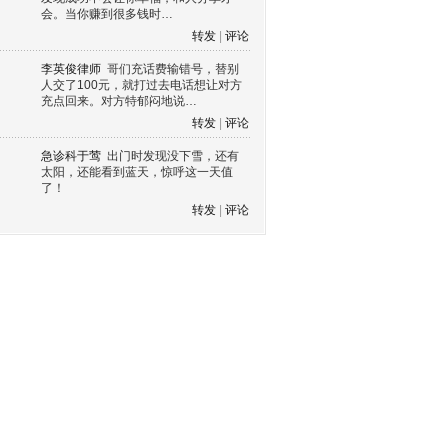
会。当你赚到很多钱时…
转发
|
评论
李英俊律师
哥们充话费输错号，替别
人交了100元，就打过去电话想让对方
充点回来。对方特郁闷地说…
转发
|
评论
急诊科于莺
出门时发现没下雪，还有
太阳，还能看到蓝天，惊呼这一天值
了！
转发
|
评论