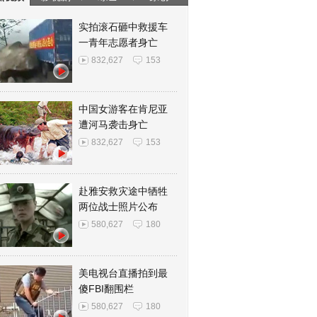
实拍滚石砸中救援车
一青年志愿者身亡
832,627
153
中国女游客在肯尼亚
遭河马袭击身亡
832,627
153
赴雅安救灾途中牺牲
两位战士照片公布
580,627
180
美电视台直播拍到最
傻FBI翻围栏
580,627
180