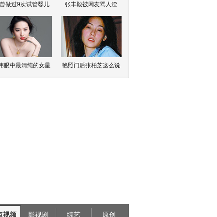
曾做过9次试管婴儿
张丰毅被网友骂人渣
伟眼中最清纯的女星
艳照门后张柏芝这么说
点视频
影视剧
综艺
原创