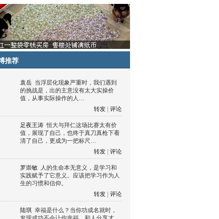
博推荐
袁岳
当浮层化现象严重时，我们遇到
的挑战是，出的主意没有太大实操价
值，从事实际操作的人…
转发
|
评论
足夜王涛
恒大与拜仁这场比赛太有价
值，展现了自己，也终于真刀真枪下看
清了自己，更成为一把标尺…
转发
|
评论
罗崇敏
人的生命本无意义，是学习和
实践赋予了它意义。应该把学习作为人
生的习惯和信仰。
转发
|
评论
陆琪
幸福是什么？当你功成名就时，
发现成功不会让你幸福，和人分享才