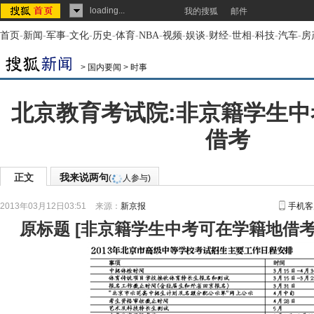
loading...
我的搜狐
邮件
首页
-
新闻
-
军事
-
文化
-
历史
-
体育
-
NBA
-
视频
-
娱谈
-
财经
-
世相
-
科技
-
汽车
-
房
>
国内要闻
>
时事
北京教育考试院:非京籍学生
借考
正文
我来说两句
(
人参与)
2013年03月12日03:51
来源：
新京报
手机客
原标题
[
非京籍学生中考可在学籍地借