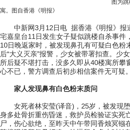
图为跳
寓。图自香港《明报》
中新网3月12日电 据香港《明报》报
宅嘉皇台11日发生女子疑似跳楼自杀事件，
10日晚返家时，被发现鼻孔有可疑白色粉
后“大义灭亲”报警，少女被带署扣查。少女
所后疑不堪打击，没多久即从40楼寓所攀
心不已，警方调查后初步相信案件无可疑
家人发现鼻有白色粉末质问
女死者林安莹(译音)，25岁，被发现
身多处骨折重伤昏迷，救护员检验证实死
尸，伤心欲绝，至昨天中午带同香烛冥镪