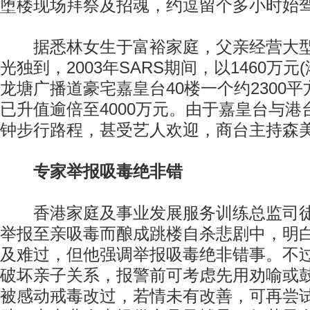
堕楼现场拜祭及招魂，约逗留个多小时始
据悉林女生于富裕家庭，父亲经营大型
光独到，2003年SARS期间，以1460万元
龙塘广播道豪宅嘉皇台40楼一个约2300
已升值逾倍至4000万元。由于嘉皇台与
钟步行路程，甚受艺人欢迎，商台主持森
专家举报吸毒绝非错
香港家庭及事业发展服务训练总监司徒
举报至亲吸毒而酿成跳楼自杀悲剧中，明
及难过，但他强调举报吸毒绝非错事。不
破坏亲子关系，报警前可考虑先用劝喻或
被感动戒毒改过，若情未有改善，可再尝