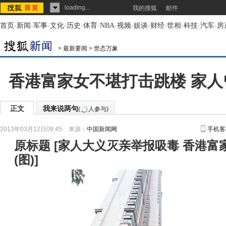
loading...
我的搜狐
邮件
首页
-
新闻
-
军事
-
文化
-
历史
-
体育
-
NBA
-
视频
-
娱谈
-
财经
-
世相
-
科技
-
汽车
-
房
>
最新要闻
>
世态万象
香港富家女不堪打击跳楼 家
正文
我来说两句
(
人参与)
2013年03月12日09:45
来源：
中国新闻网
手机客
原标题
[
家人大义灭亲举报吸毒 香港富
(图)
]