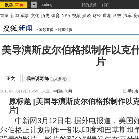
loading...
我的搜狐
邮件
首页
-
新闻
-
军事
-
文化
-
历史
-
体育
-
NBA
-
视频
-
娱谈
-
财经
-
世相
-
科技
-
汽车
-
房
>
国际要闻
>
时事快报
美导演斯皮尔伯格拟制作以克
片
正文
我来说两句
(
人参与)
2013年03月12日15:59
来源：
中国新闻网
手机客
原标题
[
美国导演斯皮尔伯格拟制作以
片
]
中新网3月12日电 据外电报道，美国
尔伯格正计划制作一部以印度和巴基斯坦