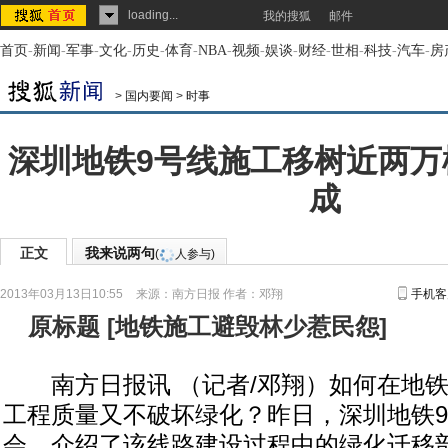
loading...
我的搜狐
邮件
首页
-
新闻
-
军事
-
文化
-
历史
-
体育
-
NBA
-
视频
-
娱谈
-
财经
-
世相
-
科技
-
汽车
-
房
>
国内要闻
>
时事
深圳地铁9号线施工移树近两万
成
正文
我来说两句
(
人参与)
2013年03月13日10:55
来源：
南方日报
作者：邓翔
手机客
原标题
[
地铁施工避毁林少惹民怨
]
南方日报讯 （记者/邓翔）如何在地铁
工程质量又不破坏绿化？昨日，深圳地铁
会，介绍了该线路建设过程中的绿化迁移