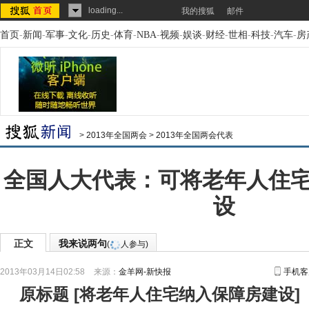
loading...
我的搜狐
邮件
首页
-
新闻
-
军事
-
文化
-
历史
-
体育
-
NBA
-
视频
-
娱谈
-
财经
-
世相
-
科技
-
汽车
-
房
>
2013年全国两会
>
2013年全国两会代表
全国人大代表：可将老年人住
设
正文
我来说两句
(
人参与)
2013年03月14日02:58
来源：
金羊网-新快报
手机客
原标题
[
将老年人住宅纳入保障房建设
]