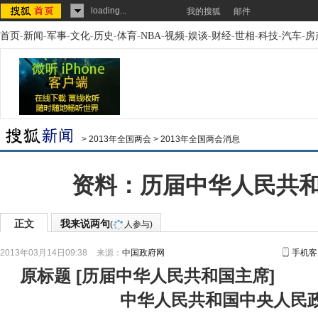
loading...
我的搜狐
邮件
首页
-
新闻
-
军事
-
文化
-
历史
-
体育
-
NBA
-
视频
-
娱谈
-
财经
-
世相
-
科技
-
汽车
-
房
>
2013年全国两会
>
2013年全国两会消息
资料：历届中华人民共
正文
我来说两句
(
人参与)
2013年03月14日09:38
来源：
中国政府网
手机客
原标题
[
历届中华人民共和国主席
]
中华人民共和国中央人民