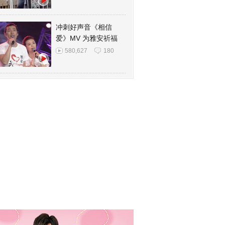
冲刺好声音《相信
爱》MV 为雅安祈福
580,627
180