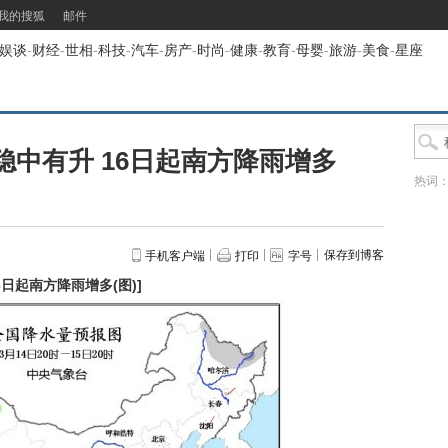
我的搜狐
邮件
娱谈
-
财经
-
世相
-
科技
-
汽车
-
房产
-
时尚
-
健康
-
教育
-
母婴
-
旅游
-
美食
-
星座
中有升 16日起南方降雨增多
热词
保存到博客
手机客户端
打印
字号
日起南方降雨增多(图)
]