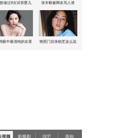
曾做过9次试管婴儿
张丰毅被网友骂人渣
伟眼中最清纯的女星
艳照门后张柏芝这么说
点视频
影视剧
综艺
原创