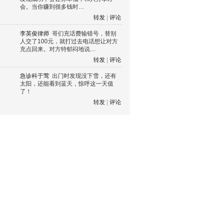
会。当你赚到很多钱时…
转发
|
评论
李英俊律师
哥们充话费输错号，替别
人交了100元，就打过去电话想让对方
充点回来。对方特郁闷地说…
转发
|
评论
急诊科于莺
出门时发现没下雪，还有
太阳，还能看到蓝天，惊呼这一天值
了！
转发
|
评论