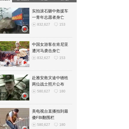
实拍滚石砸中救援车
一青年志愿者身亡
832,627
153
中国女游客在肯尼亚
遭河马袭击身亡
832,627
153
赴雅安救灾途中牺牲
两位战士照片公布
580,627
180
美电视台直播拍到最
傻FBI翻围栏
580,627
180