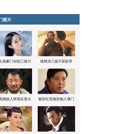
门图片
出身豪门却拍三级片
戏精演三级片获影帝
因嫖娼入狱现在复出
被孙红雷抛弃她入佛门