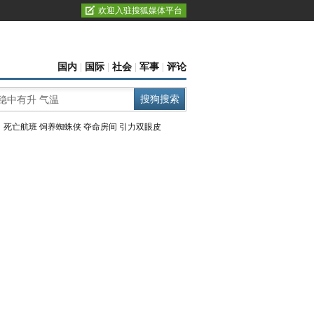
欢迎入驻搜狐媒体平台
国内
|
国际
|
社会
|
军事
|
评论
：
死亡航班
饲养蜘蛛侠
夺命房间
引力双眼皮