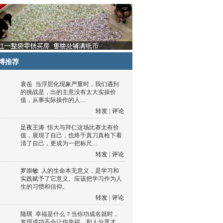
博推荐
袁岳
当浮层化现象严重时，我们遇到
的挑战是，出的主意没有太大实操价
值，从事实际操作的人…
转发
|
评论
足夜王涛
恒大与拜仁这场比赛太有价
值，展现了自己，也终于真刀真枪下看
清了自己，更成为一把标尺…
转发
|
评论
罗崇敏
人的生命本无意义，是学习和
实践赋予了它意义。应该把学习作为人
生的习惯和信仰。
转发
|
评论
陆琪
幸福是什么？当你功成名就时，
发现成功不会让你幸福，和人分享才