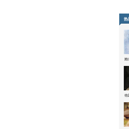
热
她
他