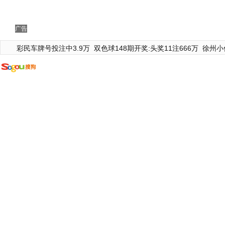
广告
彩民车牌号投注中3.9万
双色球148期开奖:头奖11注666万
徐州小