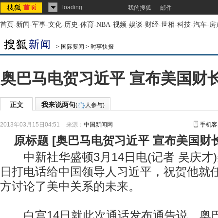
loading...
我的搜狐
邮件
首页
-
新闻
-
军事
-
文化
-
历史
-
体育
-
NBA
-
视频
-
娱谈
-
财经
-
世相
-
科技
-
汽车
-
房
>
国际要闻
>
时事快报
奥巴马电贺习近平 宣布美国财
正文
我来说两句
(
人参与)
2013年03月15日04:51
来源：
中国新闻网
手机客
原标题
[
奥巴马电贺习近平 宣布美国财
中新社华盛顿3月14日电(记者 吴庆才)
日打电话给中国领导人习近平，祝贺他就
方讨论了美中关系的未来。
白宫14日就此次通话发布通告说，奥