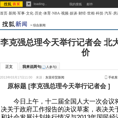
loading...
我的搜狐
邮件
首页
-
新闻
-
军事
-
文化
-
历史
-
体育
-
NBA
-
视频
-
娱谈
-
财经
-
世相
-
科技
-
汽车
-
房
>
综合新闻
李克强总理今天举行记者会 北
价
正文
我来说两句
(
人参与)
2013年03月17日11:00
来源：
东亚经贸新闻
手机客
原标题
[
李克强总理今天举行记者会
]
今日上午，十二届全国人大一次会议将
决关于政府工作报告的决议草案，表决关于
和社会发展计划执行情况与2013年国民