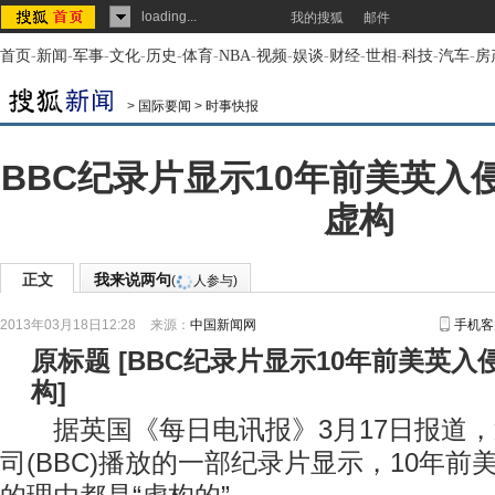
loading...
我的搜狐
邮件
首页
-
新闻
-
军事
-
文化
-
历史
-
体育
-
NBA
-
视频
-
娱谈
-
财经
-
世相
-
科技
-
汽车
-
房
>
国际要闻
>
时事快报
BBC纪录片显示10年前美英入
虚构
正文
我来说两句
(
人参与)
2013年03月18日12:28
来源：
中国新闻网
手机客
原标题
[
BBC纪录片显示10年前美英入
构
]
据英国《每日电讯报》3月17日报道，
司(BBC)播放的一部纪录片显示，10年