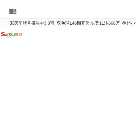
广告
彩民车牌号投注中3.9万
双色球148期开奖:头奖11注666万
徐州小