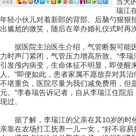
当天
转发至：
瑞江
年轻小伙儿对着新郎的背部、后脑勺狠狠
出尴尬的微笑，随后在举办婚礼仪式时再
据医院主治医生介绍，气管断裂可能因
力时声门紧闭，气管压力增高所致。“李瑞
引发颅内病变，生命体征不明显，即使醒
人。”即便如此，患者家属不愿放弃对其治
不堪重负，医院尽量为我们减免费用，但是
元。”李春瑞告诉记者，自从李瑞江住院后，
现过。
据了解，李瑞江的父亲在其10岁的时
亲靠在农场打工抚养一儿一女，“好不容易