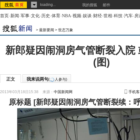
loading...
我的搜狐
邮件
首页
-
新闻
-
军事
-
文化
-
历史
-
体育
-
NBA
-
视频
-
娱谈
-
财经
-
世相
-
科技
-
汽车
-
房
>
最新要闻
>
世态万象
新郎疑因闹洞房气管断裂入院
(图)
正文
我来说两句
(
人参与)
2013年03月18日15:38
来源：
中国新闻网
手机客
原标题
[
新郎疑因闹洞房气管断裂续：呼