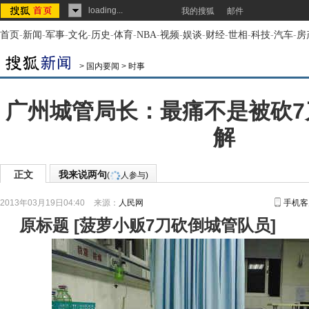
loading...
我的搜狐
邮件
首页
-
新闻
-
军事
-
文化
-
历史
-
体育
-
NBA
-
视频
-
娱谈
-
财经
-
世相
-
科技
-
汽车
-
房
>
国内要闻
>
时事
广州城管局长：最痛不是被砍7
解
正文
我来说两句
(
人参与)
2013年03月19日04:40
来源：
人民网
手机客
原标题
[
菠萝小贩7刀砍倒城管队员
]