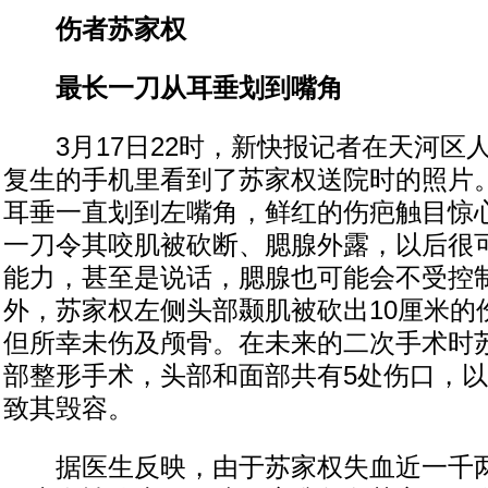
伤者苏家权
最长一刀从耳垂划到嘴角
3月17日22时，新快报记者在天河区
复生的手机里看到了苏家权送院时的照片
耳垂一直划到左嘴角，鲜红的伤疤触目惊
一刀令其咬肌被砍断、腮腺外露，以后很
能力，甚至是说话，腮腺也可能会不受控
外，苏家权左侧头部颞肌被砍出10厘米的
但所幸未伤及颅骨。在未来的二次手术时
部整形手术，头部和面部共有5处伤口，
致其毁容。
据医生反映，由于苏家权失血近一千两