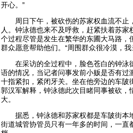
开心。”
周日下午，被砍伤的苏家权血流不止，
人。钟泳德也来不及呼救，赶紧扶着苏家
个过程尽管是发生在繁华的东圃大马路，
群众愿意帮助他们。“周围群众很冷漠，我
在采访的全过程中，脸色苍白的钟泳德
语的情况，当记者问事发前小贩是否有过
十指紧扣，紧闭牙关。坐在他旁边的车陂
郭汉军解释，钟泳德此次目睹同事被砍，
大。
据悉，钟泳德和苏家权都是车陂街本地
街道城管协管员只有一年多的时间，一直