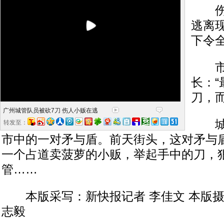
伤人
逃离
下令
市城
长：“
刀，
广州城管队员被砍7刀 伤人小贩在逃
城管
转发至：
市中的一对矛与盾。前天街头，这对矛与
一个占道卖菠萝的小贩，举起手中的刀，
管……
本版采写：新快报记者 李佳文 本版摄影
志毅