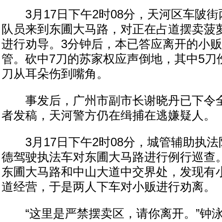
3月17日下午2时08分，天河区车陂街
队员来到东圃大马路，对正在占道摆卖菠萝
进行劝导。3分钟后，本已答应离开的小
管。砍中7刀的苏家权应声倒地，其中5刀
刀从耳朵伤到嘴角。
事发后，广州市副市长谢晓丹已下令全
者发稿，天河警方仍在缉捕在逃嫌疑人。
3月17日下午2时08分，城管辅助执法
德驾驶执法车对东圃大马路进行例行巡查。
东圃大马路和中山大道中交界处，发现有
道经营，于是两人下车对小贩进行劝离。
“这里是严禁摆卖区，请你离开。”钟泳