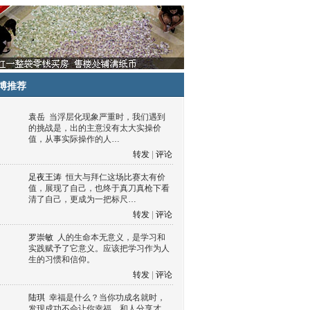
博推荐
袁岳
当浮层化现象严重时，我们遇到
的挑战是，出的主意没有太大实操价
值，从事实际操作的人…
转发
|
评论
足夜王涛
恒大与拜仁这场比赛太有价
值，展现了自己，也终于真刀真枪下看
清了自己，更成为一把标尺…
转发
|
评论
罗崇敏
人的生命本无意义，是学习和
实践赋予了它意义。应该把学习作为人
生的习惯和信仰。
转发
|
评论
陆琪
幸福是什么？当你功成名就时，
发现成功不会让你幸福，和人分享才