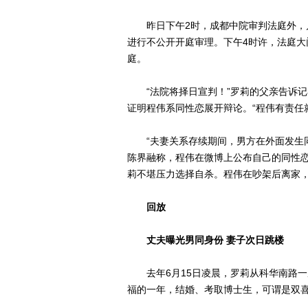
昨日下午2时，成都中院审判法庭外，几
进行不公开开庭审理。下午4时许，法庭
庭。
“法院将择日宣判！”罗莉的父亲告诉记
证明程伟系同性恋展开辩论。“程伟有责任
“夫妻关系存续期间，男方在外面发生同
陈界融称，程伟在微博上公布自己的同性
莉不堪压力选择自杀。程伟在吵架后离家
回放
丈夫曝光男同身份 妻子次日跳楼
去年6月15日凌晨，罗莉从科华南路一座
福的一年，结婚、考取博士生，可谓是双