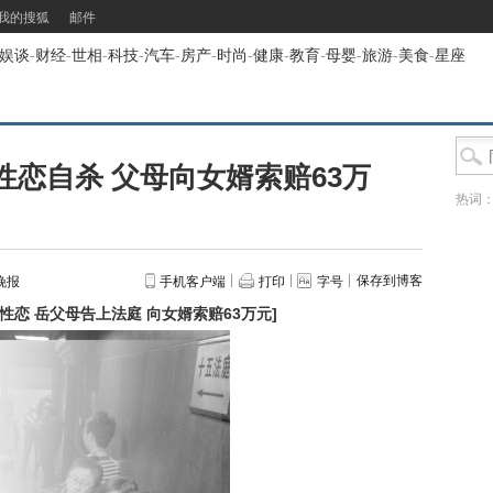
我的搜狐
邮件
娱谈
-
财经
-
世相
-
科技
-
汽车
-
房产
-
时尚
-
健康
-
教育
-
母婴
-
旅游
-
美食
-
星座
恋自杀 父母向女婿索赔63万
热词
保存到博客
晚报
手机客户端
打印
字号
性恋 岳父母告上法庭 向女婿索赔63万元
]