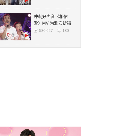
冲刺好声音《相信
爱》MV 为雅安祈福
580,627
180