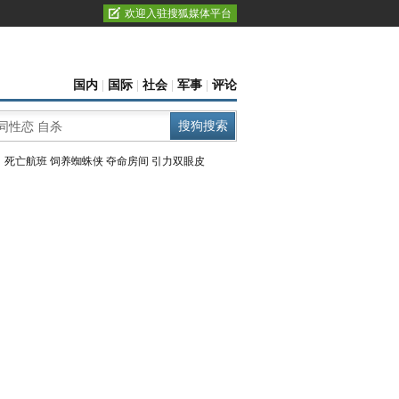
欢迎入驻搜狐媒体平台
国内
|
国际
|
社会
|
军事
|
评论
：
死亡航班
饲养蜘蛛侠
夺命房间
引力双眼皮