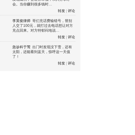
会。当你赚到很多钱时…
转发
|
评论
李英俊律师
哥们充话费输错号，替别
人交了100元，就打过去电话想让对方
充点回来。对方特郁闷地说…
转发
|
评论
急诊科于莺
出门时发现没下雪，还有
太阳，还能看到蓝天，惊呼这一天值
了！
转发
|
评论