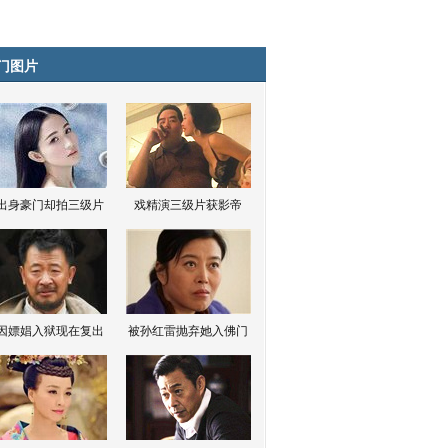
门图片
出身豪门却拍三级片
戏精演三级片获影帝
因嫖娼入狱现在复出
被孙红雷抛弃她入佛门