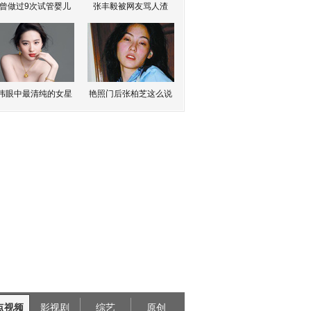
曾做过9次试管婴儿
张丰毅被网友骂人渣
伟眼中最清纯的女星
艳照门后张柏芝这么说
点视频
影视剧
综艺
原创