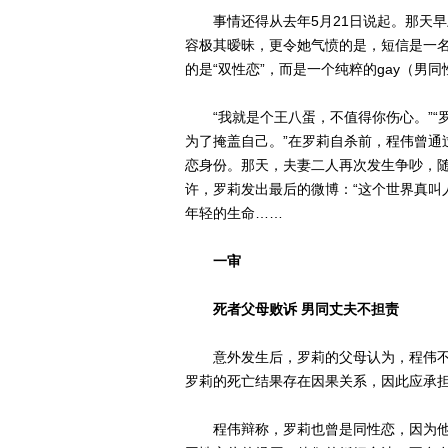
事情还得从去年5月21日说起。那天早
容极其暧昧，更令她气愤的是，短信是一
的是“双性恋”，而是一个纯粹的gay（男同
“我就是个王八蛋，不值得你伤心。”“罗
为了掩盖自己。”在罗莉自杀前，程伟曾通
恋身份。那天，夫妻二人再次发生争吵，随
许，罗莉发出最后的微博：“这个世界真叫
年轻的生命……
一审
死者父母败诉 男同丈夫不担责
意外发生后，罗莉的父母认为，程伟不
罗莉的死亡结果存在因果关系，因此应承担
程伟辩称，罗莉也曾是同性恋，因为他