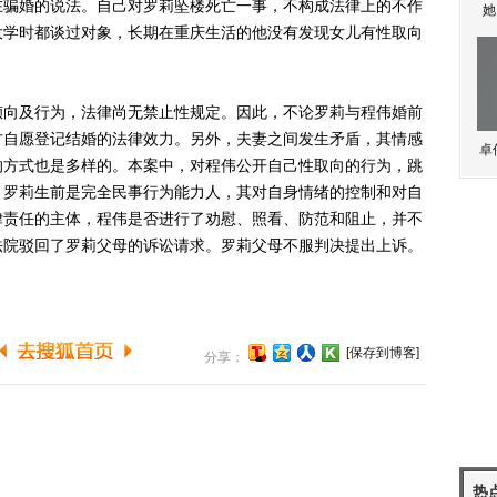
在骗婚的说法。自己对罗莉坠楼死亡一事，不构成法律上的不作
她
大学时都谈过对象，长期在重庆生活的他没有发现女儿有性取向
向及行为，法律尚无禁止性规定。因此，不论罗莉与程伟婚前
方自愿登记结婚的法律效力。另外，夫妻之间发生矛盾，其情感
卓
的方式也是多样的。本案中，对程伟公开自己性取向的行为，跳
。罗莉生前是完全民事行为能力人，其对自身情绪的控制和对自
律责任的主体，程伟是否进行了劝慰、照看、防范和阻止，并不
法院驳回了罗莉父母的诉讼请求。罗莉父母不服判决提出上诉。
[保存到博客]
分享：
热