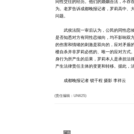
同性交往的经历。他们的婚姻合法，不存
为。老罗告诉成都晚报记者，罗莉高中、
问题。
武侯法院一审后认为，公民的同性恋倾
是否知悉对方有同性恋倾向，均不影响双
的伤害和情绪的刺激是双向的，应对矛盾
楼自杀并非罗莉必然的、唯一的应对方式
身行为所产生的后果，罗莉本人是承担法
产生法律责任主体的变更和转移。据此，
成都晚报记者 锁千程 摄影 李祥云
(责任编辑：UN625)
广告