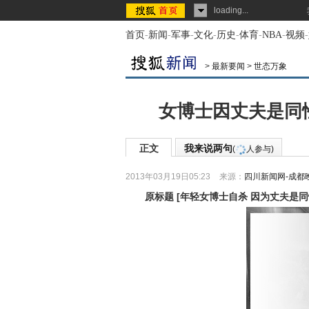
loading...
首页
-
新闻
-
军事
-
文化
-
历史
-
体育
-
NBA
-
视频
-
>
最新要闻
>
世态万象
女博士因丈夫是同性
正文
我来说两句
(
人参与)
2013年03月19日05:23
来源：
四川新闻网-成都
原标题
[
年轻女博士自杀 因为丈夫是同