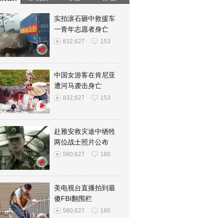
实拍滚石砸中救援车
一青年志愿者身亡
832,627
153
中国女游客在肯尼亚
遭河马袭击身亡
832,627
153
赴雅安救灾途中牺牲
两位战士照片公布
580,627
180
美电视台直播拍到最
傻FBI翻围栏
580,627
180