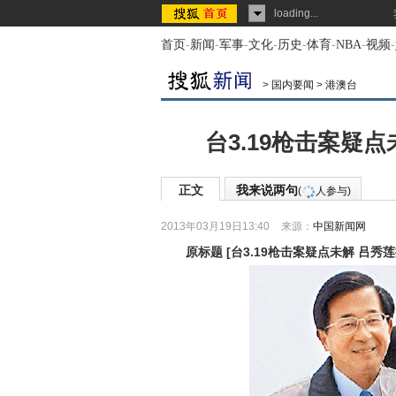
loading...
首页
-
新闻
-
军事
-
文化
-
历史
-
体育
-
NBA
-
视频
-
>
国内要闻
>
港澳台
台3.19枪击案疑
正文
我来说两句
(
人参与)
2013年03月19日13:40
来源：
中国新闻网
原标题
[
台3.19枪击案疑点未解 吕秀