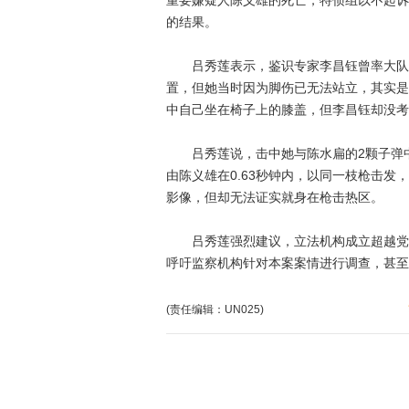
重要嫌疑人陈义雄的死亡，特侦组以不起诉
的结果。
吕秀莲表示，鉴识专家李昌钰曾率大队人
置，但她当时因为脚伤已无法站立，其实是
中自己坐在椅子上的膝盖，但李昌钰却没考
吕秀莲说，击中她与陈水扁的2颗子弹中
由陈义雄在0.63秒钟内，以同一枝枪击
影像，但却无法证实就身在枪击热区。
吕秀莲强烈建议，立法机构成立超越党派的
呼吁监察机构针对本案案情进行调查，甚至
(责任编辑：UN025)