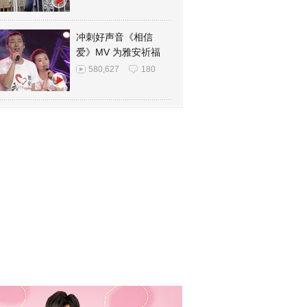
冲刺好声音《相信
爱》MV 为雅安祈福
580,627
180