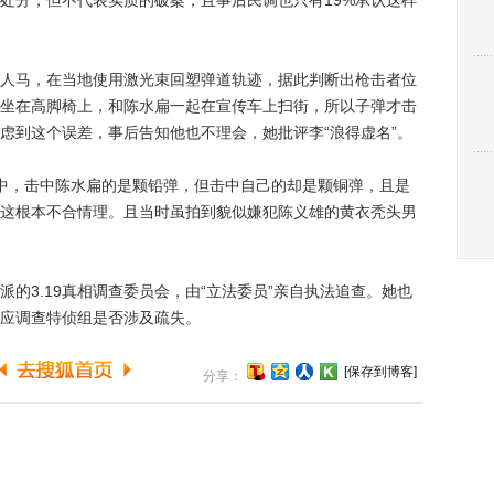
处分，但不代表实质的破案，且事后民调也只有19%承认这样
马，在当地使用激光束回塑弹道轨迹，据此判断出枪击者位
坐在高脚椅上，和陈水扁一起在宣传车上扫街，所以子弹才击
虑到这个误差，事后告知他也不理会，她批评李“浪得虚名”。
，击中陈水扁的是颗铅弹，但击中自己的却是颗铜弹，且是
发，这根本不合情理。且当时虽拍到貌似嫌犯陈义雄的黄衣秃头男
3.19真相调查委员会，由“立法委员”亲自执法追查。她也
应调查特侦组是否涉及疏失。
[保存到博客]
分享：