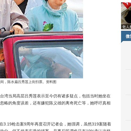
微
举期间，陈水扁吕秀莲上街扫票。资料图
，前台湾当局高层吕秀莲表示至今仍有诸多疑点，包括当时她坐在
忽略的角度误差，还有嫌犯陈义雄的离奇死亡等，她呼吁真相
3.19枪击案9周年再度召开记者会，她强调，虽然319案随着