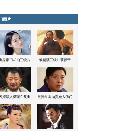
门图片
出身豪门却拍三级片
戏精演三级片获影帝
因嫖娼入狱现在复出
被孙红雷抛弃她入佛门