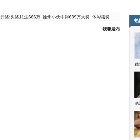
开奖:头奖11注666万
徐州小伙中得639万大奖
体彩摇奖
热
我要发布
她
他