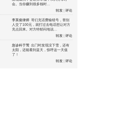
会。当你赚到很多钱时…
转发
|
评论
李英俊律师
哥们充话费输错号，替别
人交了100元，就打过去电话想让对方
充点回来。对方特郁闷地说…
转发
|
评论
急诊科于莺
出门时发现没下雪，还有
太阳，还能看到蓝天，惊呼这一天值
了！
转发
|
评论