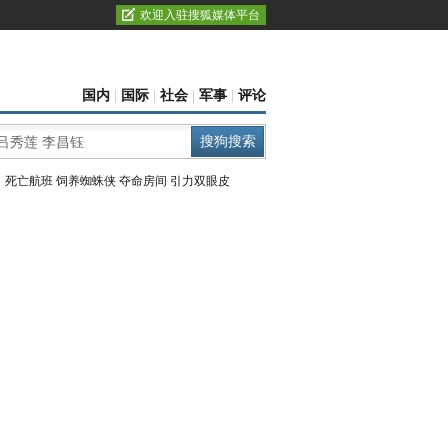
欢迎入驻搜狐媒体平台
国内
|
国际
|
社会
|
军事
|
评论
：
死亡航班
饲养蜘蛛侠
夺命房间
引力双眼皮