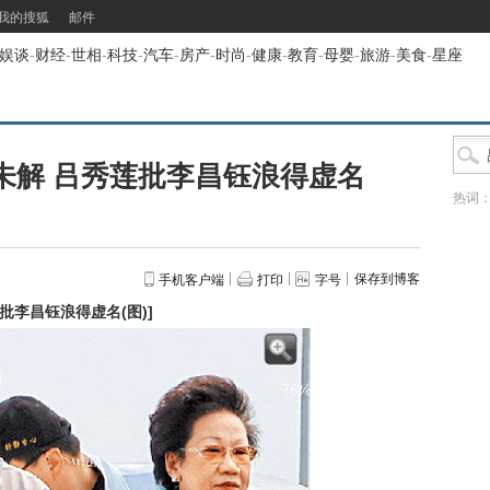
我的搜狐
邮件
娱谈
-
财经
-
世相
-
科技
-
汽车
-
房产
-
时尚
-
健康
-
教育
-
母婴
-
旅游
-
美食
-
星座
点未解 吕秀莲批李昌钰浪得虚名
热词
保存到博客
手机客户端
打印
字号
莲批李昌钰浪得虚名(图)
]