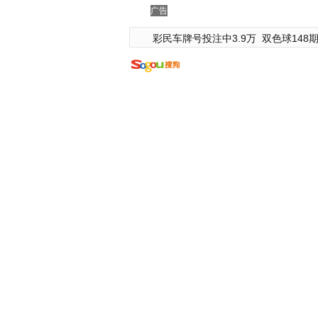
广告
彩民车牌号投注中3.9万
双色球148期