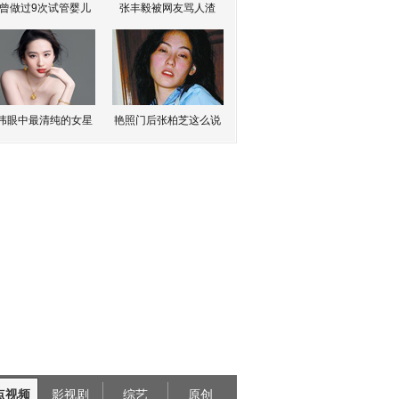
曾做过9次试管婴儿
张丰毅被网友骂人渣
伟眼中最清纯的女星
艳照门后张柏芝这么说
点视频
影视剧
综艺
原创