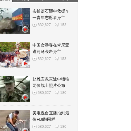
实拍滚石砸中救援车
一青年志愿者身亡
832,627
153
中国女游客在肯尼亚
遭河马袭击身亡
832,627
153
赴雅安救灾途中牺牲
两位战士照片公布
580,627
180
美电视台直播拍到最
傻FBI翻围栏
580,627
180