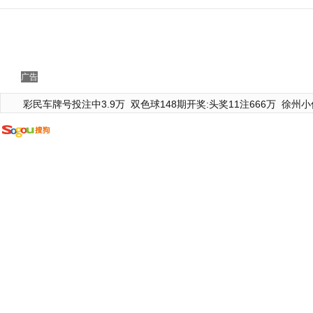
广告
彩民车牌号投注中3.9万
双色球148期开奖:头奖11注666万
徐州小