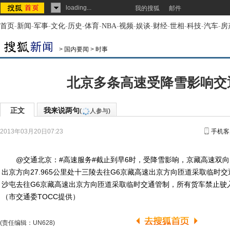
loading...
我的搜狐
邮件
首页
-
新闻
-
军事
-
文化
-
历史
-
体育
-
NBA
-
视频
-
娱谈
-
财经
-
世相
-
科技
-
汽车
-
房
>
国内要闻
>
时事
北京多条高速受降雪影响交
正文
我来说两句
(
人参与)
2013年03月20日07:23
手机客
@交通北京：#高速服务#截止到早6时，受降雪影响，京藏高速双向
出京方向27.965公里处十三陵去往G6京藏高速出京方向匝道采取临时交
沙屯去往G6京藏高速出京方向匝道采取临时交通管制，所有货车禁止驶
（市交通委TOCC提供）
(责任编辑：UN628)