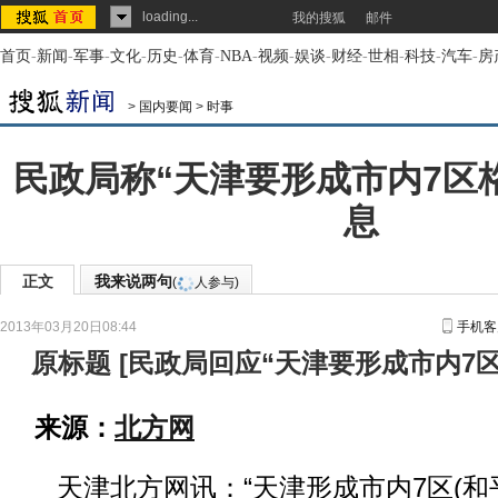
loading...
我的搜狐
邮件
首页
-
新闻
-
军事
-
文化
-
历史
-
体育
-
NBA
-
视频
-
娱谈
-
财经
-
世相
-
科技
-
汽车
-
房
>
国内要闻
>
时事
民政局称“天津要形成市内7区
息
正文
我来说两句
(
人参与)
2013年03月20日08:44
手机客
原标题
[
民政局回应“天津要形成市内7区
来源：
北方网
天津北方网讯：“天津形成市内7区(和