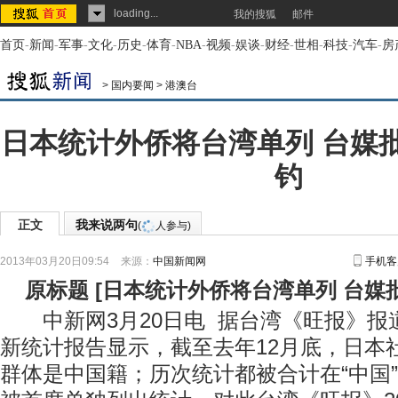
loading...
我的搜狐
邮件
首页
-
新闻
-
军事
-
文化
-
历史
-
体育
-
NBA
-
视频
-
娱谈
-
财经
-
世相
-
科技
-
汽车
-
房
>
国内要闻
>
港澳台
日本统计外侨将台湾单列 台媒
钓
正文
我来说两句
(
人参与)
2013年03月20日09:54
来源：
中国新闻网
手机客
原标题
[
日本统计外侨将台湾单列 台媒
中新网3月20日电 据台湾《旺报》报
新统计报告显示，截至去年12月底，日本
群体是中国籍；历次统计都被合计在“中国