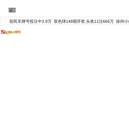
广告
彩民车牌号投注中3.9万
双色球148期开奖:头奖11注666万
徐州小