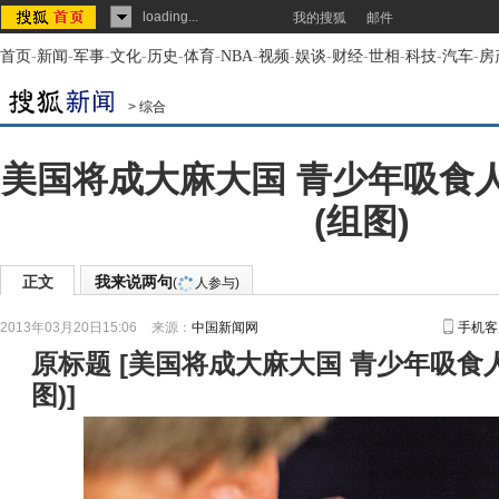
loading...
我的搜狐
邮件
首页
-
新闻
-
军事
-
文化
-
历史
-
体育
-
NBA
-
视频
-
娱谈
-
财经
-
世相
-
科技
-
汽车
-
房
>
综合
美国将成大麻大国 青少年吸食
(组图)
正文
我来说两句
(
人参与)
2013年03月20日15:06
来源：
中国新闻网
手机客
原标题
[
美国将成大麻大国 青少年吸食
图)
]