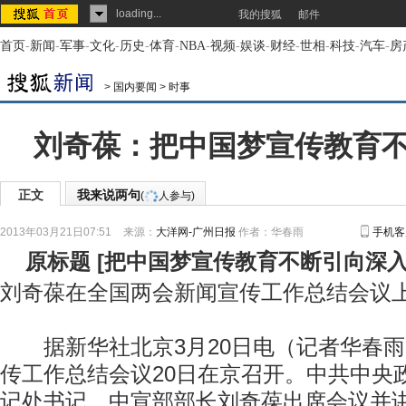
loading...
我的搜狐
邮件
首页
-
新闻
-
军事
-
文化
-
历史
-
体育
-
NBA
-
视频
-
娱谈
-
财经
-
世相
-
科技
-
汽车
-
房
>
国内要闻
>
时事
刘奇葆：把中国梦宣传教育
正文
我来说两句
(
人参与)
2013年03月21日07:51
来源：
大洋网-广州日报
作者：华春雨
手机客
原标题
[
把中国梦宣传教育不断引向深
刘奇葆在全国两会新闻宣传工作总结会议
据新华社北京3月20日电（记者华春雨
传工作总结会议20日在京召开。中共中央
记处书记、中宣部部长刘奇葆出席会议并