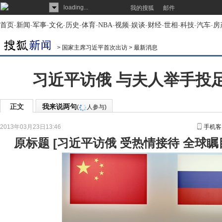
loading...
我的搜狐
邮件
首页
-
新闻
-
军事
-
文化
-
历史
-
体育
-
NBA
-
视频
-
娱谈
-
财经
-
世相
-
科技
-
汽车
-
房
>
国家主席习近平首次出访
>
最新消息
习近平访俄 与夫人举手投
正文
我来说两句
(
人参与)
2013年03月23日13:46
手机客
原标题
[
习近平访俄 受热情接待 全球瞩