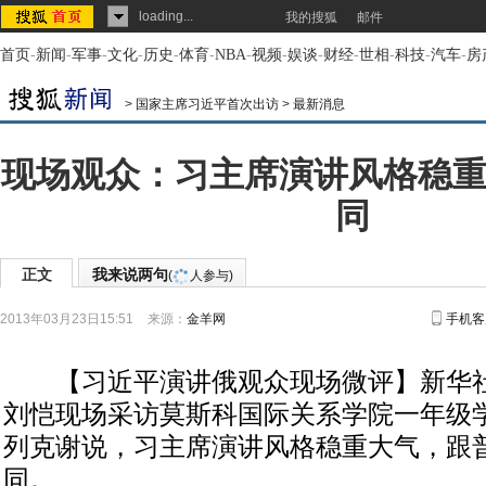
loading...
我的搜狐
邮件
首页
-
新闻
-
军事
-
文化
-
历史
-
体育
-
NBA
-
视频
-
娱谈
-
财经
-
世相
-
科技
-
汽车
-
房
>
国家主席习近平首次出访
>
最新消息
现场观众：习主席演讲风格稳重
同
正文
我来说两句
(
人参与)
2013年03月23日15:51
来源：
金羊网
手机客
【习近平演讲俄观众现场微评】新华社
刘恺现场采访莫斯科国际关系学院一年级
列克谢说，习主席演讲风格稳重大气，跟
同。