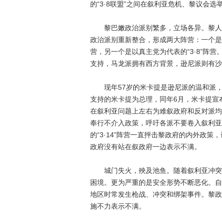
的“3·8联盟”之间在叙利亚危机、黎议会
黎巴嫩政治派别繁多，立场各异。黎人口虽
政治派别重新整合，形成两大阵营：一个是以
营，另一个是以真主党为代表的“3·8”阵
支持，马龙派拥有西方背景，逊尼派则有沙
现年57岁的米卡提是逊尼派的温和派，在
支持的米卡提为总理，同年6月，米卡提宣
在叙利亚问题上左右为难叙政府和反对派均
奉行不介入政策，呼吁各派不要卷入叙利亚
的“3·14”阵营一直抨击黎政府的内外政策
政府没有站在叙政府一边表示不满。
城门失火，殃及池鱼。随着叙利亚冲突加
困境。更为严重的是安全形势不断恶化。自
地区时常发生枪战、冲突和绑架事件。黎政
施不力表示不满。