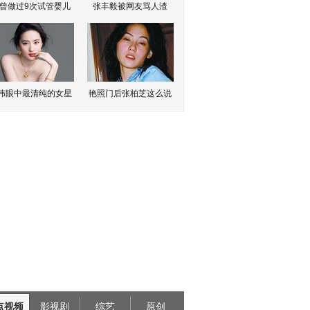
曾做过9次试管婴儿
张丰毅被网友骂人渣
伟眼中最清纯的女星
艳照门后张柏芝这么说
点视频
影视剧
综艺
原创