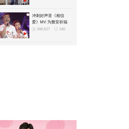
冲刺好声音《相信
爱》MV 为雅安祈福
580,627
180