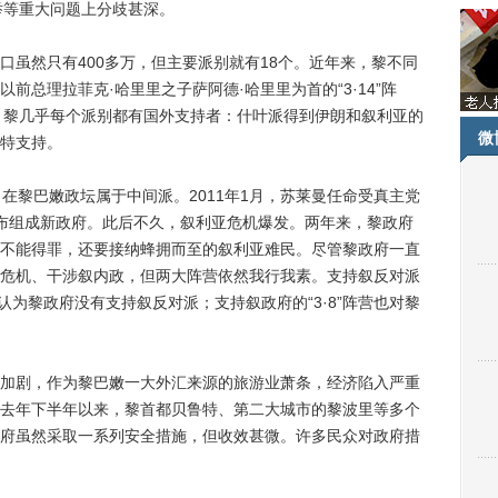
选举等重大问题上分歧甚深。
然只有400多万，但主要派别就有18个。近年来，黎不同
前总理拉菲克·哈里里之子萨阿德·哈里里为首的“3·14”阵
营。黎几乎每个派别都有国外支持者：什叶派得到伊朗和叙利亚的
微
特支持。
黎巴嫩政坛属于中间派。2011年1月，苏莱曼任命受真主党
布组成新政府。此后不久，叙利亚危机爆发。两年来，黎政府
不能得罪，还要接纳蜂拥而至的叙利亚难民。尽管黎政府一直
危机、干涉叙内政，但两大阵营依然我行我素。支持叙反对派
，认为黎政府没有支持叙反对派；支持叙政府的“3·8”阵营也对黎
剧，作为黎巴嫩一大外汇来源的旅游业萧条，经济陷入严重
去年下半年以来，黎首都贝鲁特、第二大城市的黎波里等多个
府虽然采取一系列安全措施，但收效甚微。许多民众对政府措