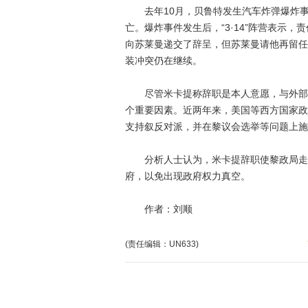
去年10月，贝鲁特发生汽车炸弹爆炸事
亡。爆炸事件发生后，“3·14”阵营表示
向苏莱曼递交了辞呈，但苏莱曼请他再留任
装冲突仍在继续。
尽管米卡提称辞职是本人意愿，与外部无
个重要因素。近两年来，美国等西方国家政
支持叙反对派，并在黎议会选举等问题上施
分析人士认为，米卡提辞职使黎政局走向
府，以免出现政府权力真空。
作者：刘顺
(责任编辑：UN633)