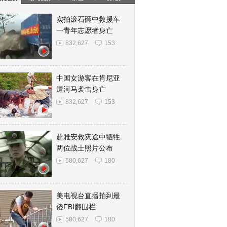
实拍滚石砸中救援车
一青年志愿者身亡
832,627
153
中国女游客在肯尼亚
遭河马袭击身亡
832,627
153
赴雅安救灾途中牺牲
两位战士照片公布
580,627
180
美电视台直播拍到最
傻FBI翻围栏
580,627
180