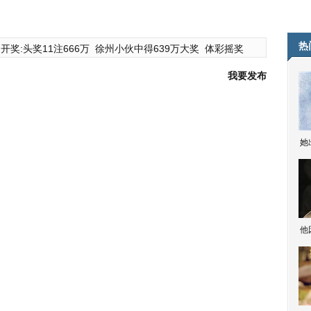
热
开奖:头奖11注666万
徐州小伙中得639万大奖
体彩摇奖
我要发布
她
他