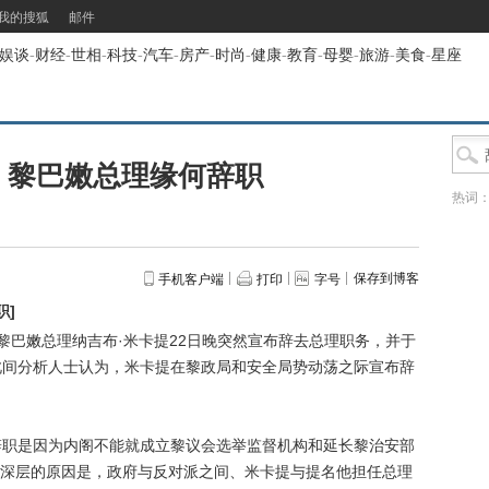
我的搜狐
邮件
娱谈
-
财经
-
世相
-
科技
-
汽车
-
房产
-
时尚
-
健康
-
教育
-
母婴
-
旅游
-
美食
-
星座
：黎巴嫩总理缘何辞职
热词
保存到博客
手机客户端
打印
字号
职
]
巴嫩总理纳吉布·米卡提22日晚突然宣布辞去总理职务，并于
此间分析人士认为，米卡提在黎政局和安全局势动荡之际宣布辞
职是因为内阁不能就成立黎议会选举监督机构和延长黎治安部
深层的原因是，政府与反对派之间、米卡提与提名他担任总理