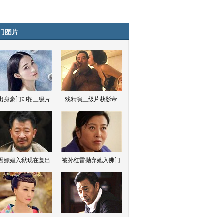
门图片
出身豪门却拍三级片
戏精演三级片获影帝
因嫖娼入狱现在复出
被孙红雷抛弃她入佛门