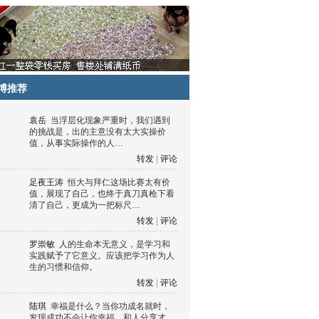
博推荐
袁岳
当浮层化现象严重时，我们遇到
的挑战是，出的主意没有太大实操价
值，从事实际操作的人…
转发
|
评论
足夜王涛
恒大与拜仁这场比赛太有价
值，展现了自己，也终于真刀真枪下看
清了自己，更成为一把标尺…
转发
|
评论
罗崇敏
人的生命本无意义，是学习和
实践赋予了它意义。应该把学习作为人
生的习惯和信仰。
转发
|
评论
陆琪
幸福是什么？当你功成名就时，
发现成功不会让你幸福，和人分享才