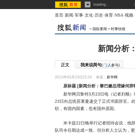
loading...
首页
-
新闻
-
军事
-
文化
-
历史
-
体育
-
NBA
-
视频
-
>
国际要闻
>
时事快报
新闻分析
正文
我来说两句
(
人参与)
2013年03月23日23:24
来源：
新华网
原标题
[
新闻分析：黎巴嫩总理缘何辞
新华网贝鲁特3月23日电（记者刘顺）黎
23日向总统苏莱曼递交了正式书面辞呈。
职，有国内因素，也有国外原因。
米卡提22日晚举行记者招待会说，他辞
队司令任期达成一致。但分析人士认为，更