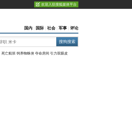
欢迎入驻搜狐媒体平台
国内
|
国际
|
社会
|
军事
|
评论
：
死亡航班
饲养蜘蛛侠
夺命房间
引力双眼皮