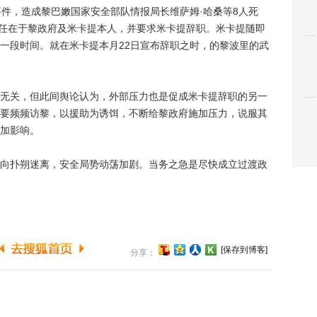
件，造成黎巴嫩国家安全部队情报局长维萨姆·哈桑等8人死
，责任在于黎政府及米卡提本人，并要求米卡提辞职。米卡提随即
一段时间。就在米卡提本月22日宣布辞职之时，的黎波里的武
关，但此间舆论认为，外部压力也是促成米卡提辞职的另一
要频频访黎，以援助为诱饵，不断给黎政府施加压力，说服其
加影响。
扑朔迷离，安全局势动荡加剧。当务之急是尽快成立过渡政
[保存到博客]
分享：