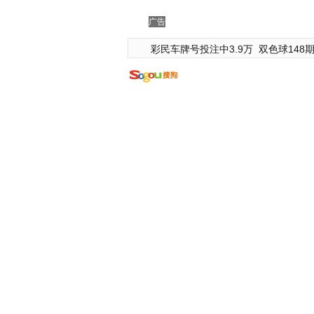
广告
彩民车牌号投注中3.9万
双色球148期