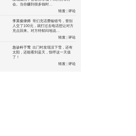
会。当你赚到很多钱时…
转发
|
评论
李英俊律师
哥们充话费输错号，替别
人交了100元，就打过去电话想让对方
充点回来。对方特郁闷地说…
转发
|
评论
急诊科于莺
出门时发现没下雪，还有
太阳，还能看到蓝天，惊呼这一天值
了！
转发
|
评论