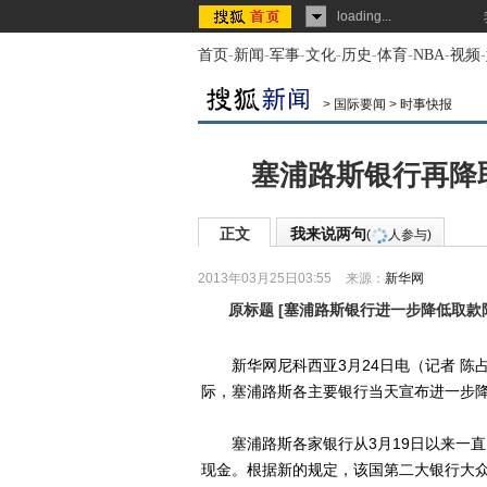
loading...
首页
-
新闻
-
军事
-
文化
-
历史
-
体育
-
NBA
-
视频
-
>
国际要闻
>
时事快报
塞浦路斯银行再降
正文
我来说两句
(
人参与)
2013年03月25日03:55
来源：
新华网
原标题
[
塞浦路斯银行进一步降低取款
新华网尼科西亚3月24日电（记者 陈
际，塞浦路斯各主要银行当天宣布进一步
塞浦路斯各家银行从3月19日以来一直关
现金。根据新的规定，该国第二大银行大众