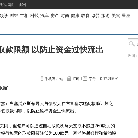
我的搜狐
邮件
娱谈
-
财经
-
世相
-
科技
-
汽车
-
房产
-
时尚
-
健康
-
教育
-
母婴
-
旅游
-
美食
-
星座
取款限额 以防止资金过快流出
热词
保存到博客
手机客户端
打印
字号
限额
]
占杰）当塞浦路斯领导人与债权人在布鲁塞尔磋商救助计划之
降低取款限额，以防止银行资金过快流出。
闭，但储户可以通过自动取款机每天支取不超过260欧元的
银行每天的取款限额降低为100欧元，塞浦路斯银行和希腊银