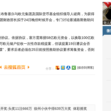
布鲁塞尔与欧元集团及国际货币基金组织领导人磋商，为获得
集团财政部长拟于24日晚些时候开会，专门讨论塞浦路斯救助问
微
议。依据协议，塞方需筹措58亿欧元资金，以换取100亿欧
万欧元储户征收一次性存款税提案，但该提案19日遭议会否
牒”，要求后者必须在25日前按照救助协议要求筹集资金，否则
[保存到博客]
分享：
开奖:头奖11注666万
徐州小伙中得639万大奖
体彩摇奖