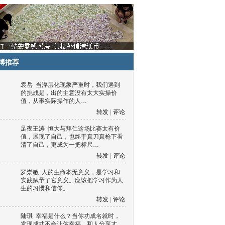
博推荐
袁岳
当浮层化现象严重时，我们遇到
的挑战是，出的主意没有太大实操价
值，从事实际操作的人…
转发
|
评论
足夜王涛
恒大与拜仁这场比赛太有价
值，展现了自己，也终于真刀真枪下看
清了自己，更成为一把标尺…
转发
|
评论
罗崇敏
人的生命本无意义，是学习和
实践赋予了它意义。应该把学习作为人
生的习惯和信仰。
转发
|
评论
陆琪
幸福是什么？当你功成名就时，
发现成功不会让你幸福，和人分享才