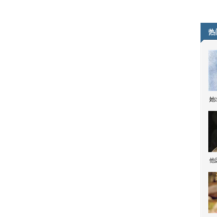
热
她
他