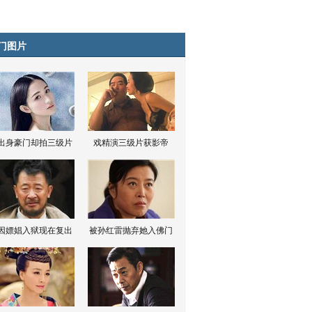
门图片
出身豪门却拍三级片
戏精演三级片获影帝
因嫖娼入狱现在复出
被孙红雷抛弃她入佛门