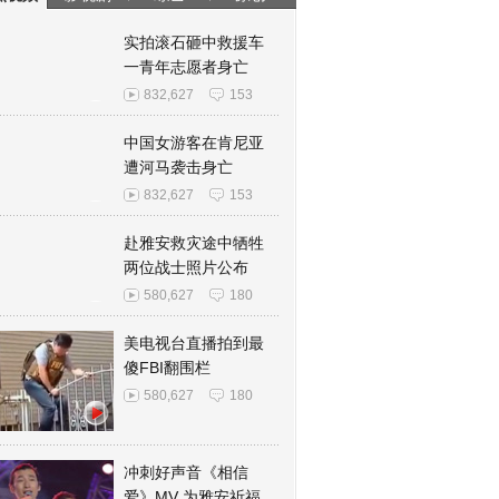
实拍滚石砸中救援车
一青年志愿者身亡
832,627
153
中国女游客在肯尼亚
遭河马袭击身亡
832,627
153
赴雅安救灾途中牺牲
两位战士照片公布
580,627
180
美电视台直播拍到最
傻FBI翻围栏
580,627
180
冲刺好声音《相信
爱》MV 为雅安祈福