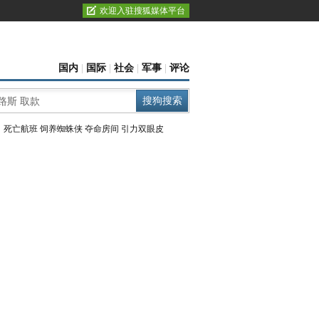
欢迎入驻搜狐媒体平台
国内
|
国际
|
社会
|
军事
|
评论
：
死亡航班
饲养蜘蛛侠
夺命房间
引力双眼皮