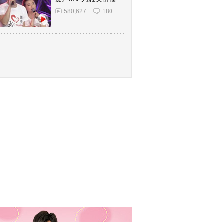
580,627
180