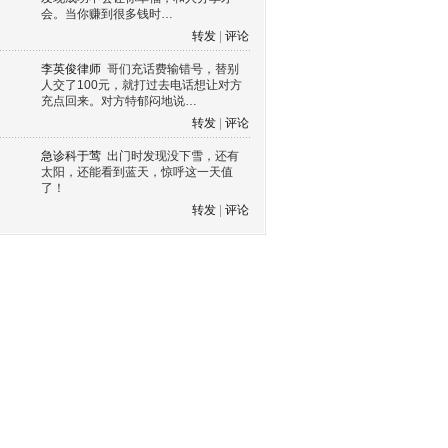
会。当你赚到很多钱时…
转发
|
评论
李英俊律师
哥们充话费输错号，替别
人交了100元，就打过去电话想让对方
充点回来。对方特郁闷地说…
转发
|
评论
急诊科于莺
出门时发现没下雪，还有
太阳，还能看到蓝天，惊呼这一天值
了！
转发
|
评论