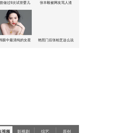
曾做过9次试管婴儿
张丰毅被网友骂人渣
伟眼中最清纯的女星
艳照门后张柏芝这么说
点视频
影视剧
综艺
原创