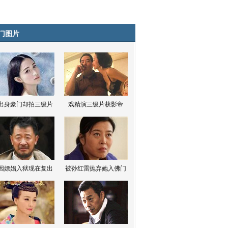
门图片
出身豪门却拍三级片
戏精演三级片获影帝
因嫖娼入狱现在复出
被孙红雷抛弃她入佛门