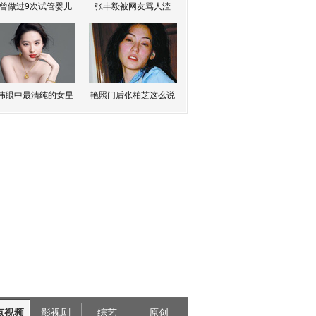
曾做过9次试管婴儿
张丰毅被网友骂人渣
伟眼中最清纯的女星
艳照门后张柏芝这么说
点视频
影视剧
综艺
原创