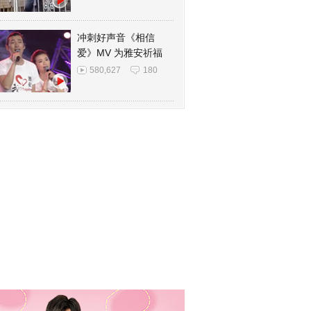
冲刺好声音《相信
爱》MV 为雅安祈福
580,627
180