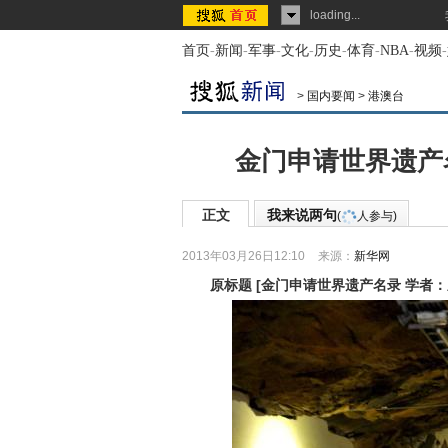
loading...
首页
-
新闻
-
军事
-
文化
-
历史
-
体育
-
NBA
-
视频
-
>
国内要闻
>
港澳台
金门申请世界遗产名
正文
我来说两句
(
人参与)
2013年03月26日12:10
来源：
新华网
原标题
[
金门申请世界遗产名录 学者：