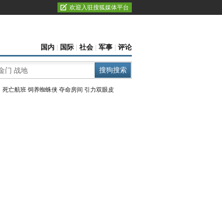
欢迎入驻搜狐媒体平台
国内
|
国际
|
社会
|
军事
|
评论
：
死亡航班
饲养蜘蛛侠
夺命房间
引力双眼皮