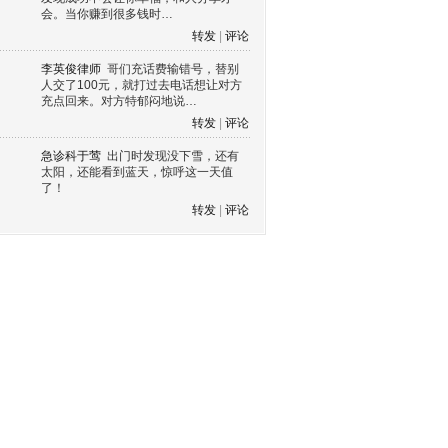
会。当你赚到很多钱时…
转发
|
评论
李英俊律师
哥们充话费输错号，替别
人交了100元，就打过去电话想让对方
充点回来。对方特郁闷地说…
转发
|
评论
急诊科于莺
出门时发现没下雪，还有
太阳，还能看到蓝天，惊呼这一天值
了！
转发
|
评论