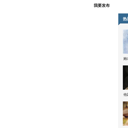
我要发布
热
她
他