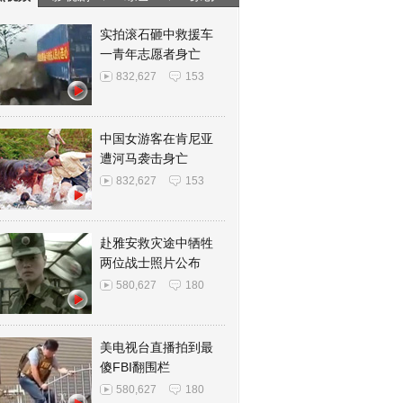
实拍滚石砸中救援车
一青年志愿者身亡
832,627
153
中国女游客在肯尼亚
遭河马袭击身亡
832,627
153
赴雅安救灾途中牺牲
两位战士照片公布
580,627
180
美电视台直播拍到最
傻FBI翻围栏
580,627
180