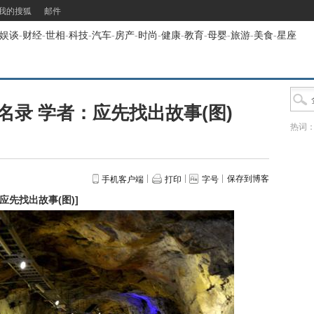
我的搜狐
邮件
娱谈
-
财经
-
世相
-
科技
-
汽车
-
房产
-
时尚
-
健康
-
教育
-
母婴
-
旅游
-
美食
-
星座
录 学者：应先找出故事(图)
热词
保存到博客
手机客户端
打印
字号
应先找出故事(图)
]