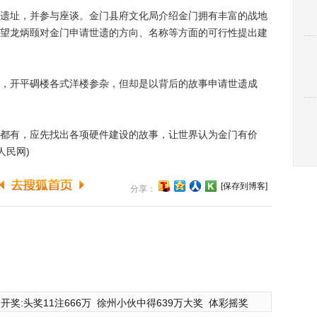
址，并参与座谈。金门县府文化局介绍金门拥有丰富的战地
望龙炳颐对金门申请世遗的方向、名称等方面的可行性提出建
开平碉楼各式洋楼参杂，但却是以背后的故事申请世遗成
有，应先找出各项硬件建设的故事，让世界认为金门有价
人民网)
[保存到博客]
分享：
开奖:头奖11注666万
徐州小伙中得639万大奖
体彩摇奖