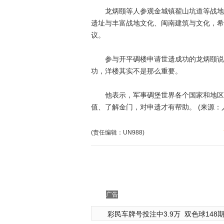
龙炳颐等人参观金城镇翟山坑道等战地遗
遗址与丰富战地文化、闽南建筑与文化，希
议。
参与开平碉楼申请世遗成功的龙炳颐说，
功，洋楼其实不是那么重要。
他表示，军事碉堡世界各个国家和地区都
值、了解金门，对申遗才有帮助。 (来源：
(责任编辑：UN988)
广告
彩民车牌号投注中3.9万
双色球148期