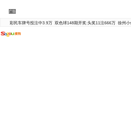
广告
彩民车牌号投注中3.9万
双色球148期开奖:头奖11注666万
徐州小