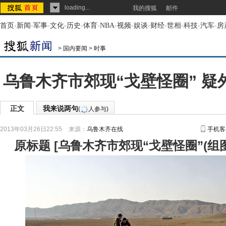
loading...
我的搜狐
邮件
首页
-
新闻
-
军事
-
文化
-
历史
-
体育
-
NBA
-
视频
-
娱谈
-
财经
-
世相
-
科技
-
汽车
-
房
>
国内要闻
>
时事
乌鲁木齐市郊现“戈壁怪圈” 疑
正文
我来说两句
(
人参与)
2013年03月26日22:55
来源：
乌鲁木齐在线
手机客
原标题
[
乌鲁木齐市郊现“戈壁怪圈”(组图