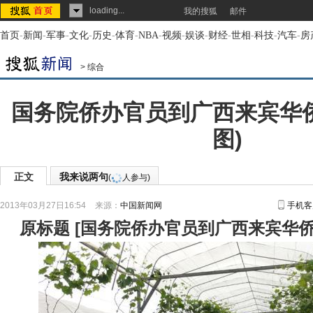
loading...
我的搜狐
邮件
首页
-
新闻
-
军事
-
文化
-
历史
-
体育
-
NBA
-
视频
-
娱谈
-
财经
-
世相
-
科技
-
汽车
-
房
>
综合
国务院侨办官员到广西来宾华
图)
正文
我来说两句
(
人参与)
2013年03月27日16:54
来源：
中国新闻网
手机客
原标题
[
国务院侨办官员到广西来宾华侨