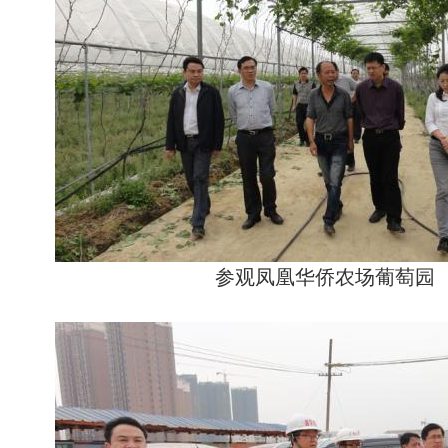
参观凤凰华侨农场葡萄园