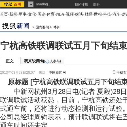
loading...
我的搜狐
邮件
首页
-
新闻
-
军事
-
文化
-
历史
-
体育
-
NBA
-
视频
-
娱谈
-
财经
-
世相
-
科技
-
汽车
-
房
>
国内要闻
>
时事
宁杭高铁联调联试五月下旬结束
正文
我来说两句
(
人参与)
2013年03月28日20:07
来源：
中国新闻网
手机客
原标题
[
宁杭高铁联调联试五月下旬结束
中新网杭州3月28日电(记者 夏毅)28
联调联试活动获悉，目前，宁杭高铁还处
式通车前，还将进行动态检测和运行试验
公司总经理周钧表示，预计联调联试将在
通车时间还未定。