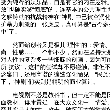
变为纯粹的娱乐品，自是有它的内在逻辑。
放”也确实够“彻底”的，连基本的公共理
之躯铸就的抗战精神在“神剧”中已被空洞
护暴力刺激的一张虎皮，真可算是“古今多
中”了。
然而编创者又是极其“理性”的：爱情、
尚、性感……一个都不少，然而在坚持大
对人性的复杂多一些细腻的刻画，因为可
所“抗议”，这样的尝试却不愿碰触。非但
念窠臼，还用离谱的编造强化陋见，“民族
下，“神剧”们实则是精明的商业算计。
电视剧不必是教科书，但一定不能是罔
面教材。毋庸置疑，在大众文化中，情爱
容其实是人的性、攻击、破坏等本能欲求的