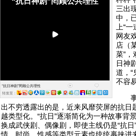
“抗日神剧”罔顾公共理性
三出
中，
上“一
网友戏
店（
菜”，
日神
道，
不容易
“抗日神剧”罔顾公共理性
转发至：
事实
出不穷透露出的是，近来风靡荧屏的抗日
越类型化。“抗日”逐渐简化为一种故事背
换成武侠剧、偶像剧，即使主线仍是“抗日
情、时尚、性感等类型元素也统统裹挟进