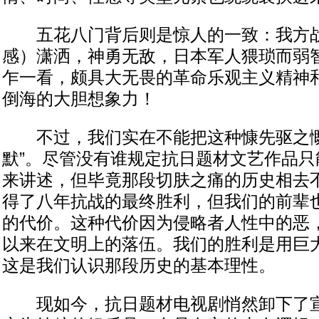
五花八门背后则是惊人的一致：我方战
感）潇洒，神勇无敌，日本军人猥琐而弱
乍一看，颇具大无畏的革命乐观主义精神
倒海的大胆想象力！
不过，我们实在不能把这种慷先驱之慨
默”。尽管没有谁规定抗日题材文艺作品只
来讲述，但毕竟那段切肤之痛的历史相去
得了八年抗战的最终胜利，但我们的前辈
的代价。这种代价因为侵略者人性中的恶
以来在文明上的落伍。我们的胜利是用巨
这是我们认识那段历史的基本理性。
现如今，抗日题材电视剧悄然卸下了宣传