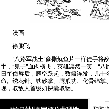
漫画
徐鹏飞
“八路军战士”像撕鱿鱼片一样徒手将敌
半，“鬼子”血肉横飞，英雄凛然一笑。“八
日军侮辱后，腾空跃起，数箭连发，几十名
命。绣花针、铁砂掌、鹰爪功、化骨绵掌
现，取敌人首级如探囊取物。
一段
种种“