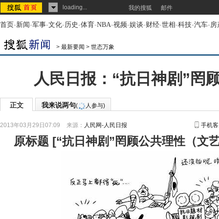
loading...
我的搜狐
邮件
首页
-
新闻
-
军事
-
文化
-
历史
-
体育
-
NBA
-
视频
-
娱谈
-
财经
-
世相
-
科技
-
汽车
-
房
>
最新要闻
>
世态万象
人民日报：“抗日神剧”罔
正文
我来说两句
(
人参与)
2013年03月29日07:09
来源：
人民网-人民日报
手机客
原标题
[
“抗日神剧”罔顾公共理性（文