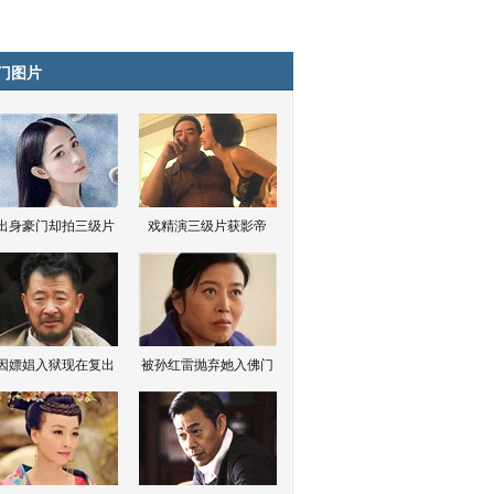
门图片
出身豪门却拍三级片
戏精演三级片获影帝
因嫖娼入狱现在复出
被孙红雷抛弃她入佛门