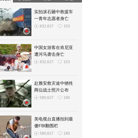
实拍滚石砸中救援车
一青年志愿者身亡
832,627
153
中国女游客在肯尼亚
遭河马袭击身亡
832,627
153
赴雅安救灾途中牺牲
两位战士照片公布
580,627
180
美电视台直播拍到最
傻FBI翻围栏
580,627
180