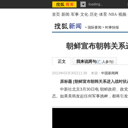
loading...
首页
-
新闻
-
军事
-
文化
-
历史
-
体育
-
NBA
-
视频
-
>
国际要闻
>
时事快报
朝鲜宣布朝韩关系
正文
我来说两句
(
人参与)
2013年03月30日11:39
来源：
中国新闻网
原标题
[
朝鲜宣布朝韩关系进入战时状
中新社北京3月30日电 朝鲜政府、政党
态。如果美韩发起任何军事挑衅，都将引发