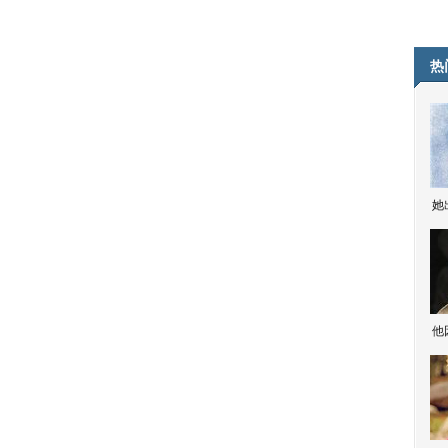
热
她
他