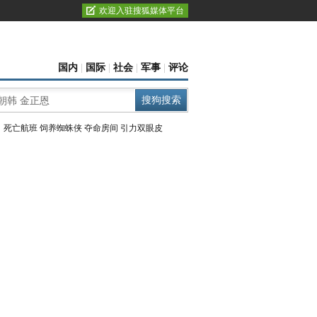
欢迎入驻搜狐媒体平台
国内
|
国际
|
社会
|
军事
|
评论
：
死亡航班
饲养蜘蛛侠
夺命房间
引力双眼皮