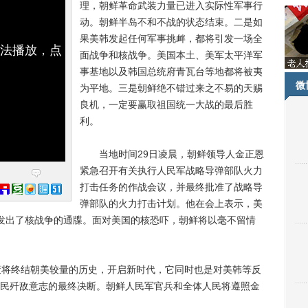
理，朝鲜革命武装力量已进入实际性军事行
动。朝鲜半岛不和不战的状态结束。二是如
果美韩发起任何军事挑衅，都将引发一场全
无法播放，点
面战争和核战争。美国本土、美军太平洋军
事基地以及韩国总统府青瓦台等地都将被夷
微
为平地。三是朝鲜绝不错过来之不易的天赐
良机，一定要赢取祖国统一大战的最后胜
利。
当地时间29日凌晨，朝鲜领导人金正恩
紧急召开有关执行人民军战略导弹部队火力
打击任务的作战会议，并最终批准了战略导
弹部队的火力打击计划。他在会上表示，美
于发出了核战争的通牒。面对美国的核恐吓，朝鲜将以毫不留情
将终结朝美较量的历史，开启新时代，它同时也是对美韩等反
民歼敌意志的最终决断。朝鲜人民军官兵和全体人民将遵照金