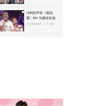
冲刺好声音《相信
爱》MV 为雅安祈福
580,627
180