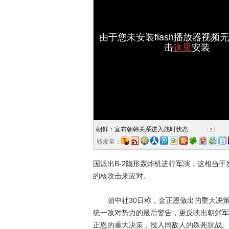
由于您未安装flash播放器视频
击
这里
安装
朝鲜：宣布朝韩关系进入战时状态
转发至：
国派出B-2隐形轰炸机进行军演，这相当
的核攻击来应对。
朝中社30日称，金正恩做出的重大决策
统一敌对势力的最后警告，更反映出朝鲜军
正恩的重大决策，投入同敌人的殊死抗战。