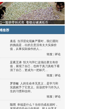
博推荐
袁岳
当浮层化现象严重时，我们遇到
的挑战是，出的主意没有太大实操价
值，从事实际操作的人…
转发
|
评论
足夜王涛
恒大与拜仁这场比赛太有价
值，展现了自己，也终于真刀真枪下看
清了自己，更成为一把标尺…
转发
|
评论
罗崇敏
人的生命本无意义，是学习和
实践赋予了它意义。应该把学习作为人
生的习惯和信仰。
转发
|
评论
陆琪
幸福是什么？当你功成名就时，
发现成功不会让你幸福，和人分享才