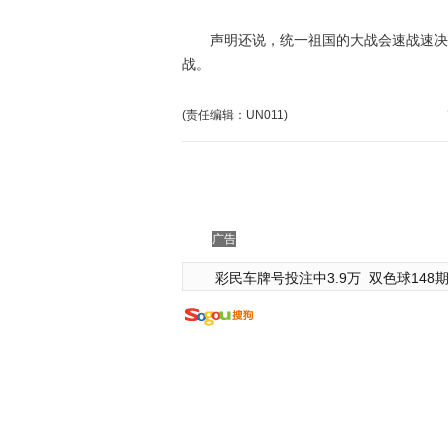
声明还说，统一祖国的大战会速战速决，
战。
(责任编辑：UN011)
广告
彩民车牌号投注中3.9万
双色球148期