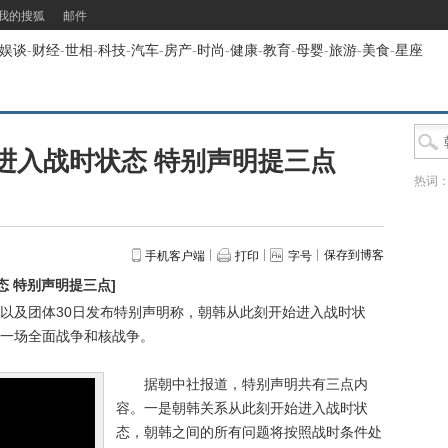
我的搜狐
邮件
娱谈
-
财经
-
世相
-
科技
-
汽车
-
房产
-
时尚
-
健康
-
教育
-
母婴
-
旅游
-
美食
-
星座
进入战时状态 特别声明提三点
热词
保存到博客
手机客户端
打印
字号
态 特别声明提三点
]
以及团体30日发布特别声明称，朝韩从此刻开始进入战时状
一场全面战争和核战争。
据朝中社报道，特别声明共有三点内
容。一是朝韩关系从此刻开始进入战时状
态，朝韩之间的所有问题将按照战时条件处