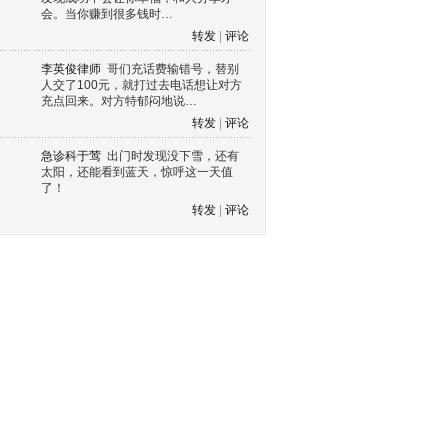
会。当你赚到很多钱时…
转发
|
评论
李英俊律师
哥们充话费输错号，替别
人交了100元，就打过去电话想让对方
充点回来。对方特郁闷地说…
转发
|
评论
急诊科于莺
出门时发现没下雪，还有
太阳，还能看到蓝天，惊呼这一天值
了！
转发
|
评论