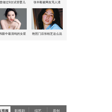
曾做过9次试管婴儿
张丰毅被网友骂人渣
伟眼中最清纯的女星
艳照门后张柏芝这么说
点视频
影视剧
综艺
原创