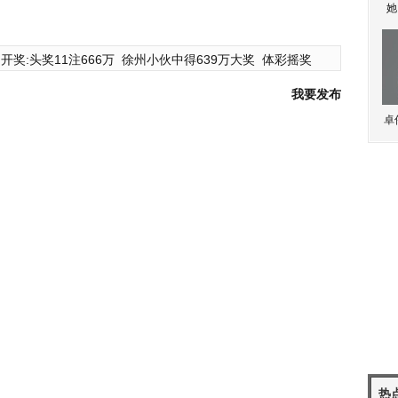
她
开奖:头奖11注666万
徐州小伙中得639万大奖
体彩摇奖
我要发布
卓
热