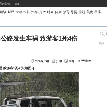
我的搜狐
邮件
娱谈
-
财经
-
世相
-
科技
-
汽车
-
房产
-
时尚
-
健康
-
教育
-
母婴
-
旅游
-
美食
-
星座
公路发生车祸 致游客1死4伤
热词
保存到博客
手机客户端
打印
字号
致游客1死4伤(组图)
]