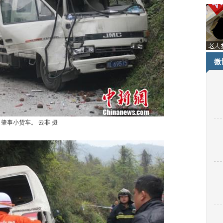
微
肇事小货车。 云非 摄