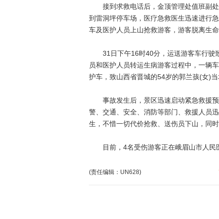
接到求救电话后，金顶管理处值班副处长
到雷洞坪停车场，医疗急救医生迅速进行急
车及医护人员上山抢救游客，游客脱离生命
31日下午16时40分，运送游客车行驶
员和医护人员转运生病游客过程中，一辆车牌
护车，致山西省晋城的54岁的郭兰孩(女)
事故发生后，景区迅速启动紧急救援预案
警、交通、安全、消防等部门、救援人员迅
生，不惜一切代价抢救、送伤员下山，同时
目前，4名受伤游客正在峨眉山市人民医
(责任编辑：UN628)