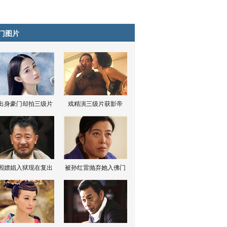
门图片
出身豪门却拍三级片
戏精演三级片获影帝
因嫖娼入狱现在复出
被孙红雷抛弃她入佛门