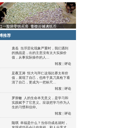
博推荐
袁岳
当浮层化现象严重时，我们遇到
的挑战是，出的主意没有太大实操价
值，从事实际操作的人…
转发
|
评论
足夜王涛
恒大与拜仁这场比赛太有价
值，展现了自己，也终于真刀真枪下看
清了自己，更成为一把标尺…
转发
|
评论
罗崇敏
人的生命本无意义，是学习和
实践赋予了它意义。应该把学习作为人
生的习惯和信仰。
转发
|
评论
陆琪
幸福是什么？当你功成名就时，
发现成功不会让你幸福，和人分享才