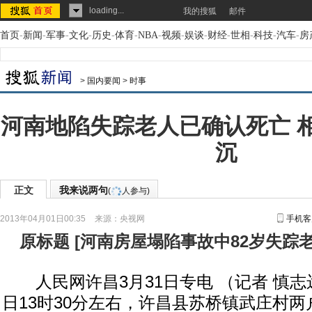
loading...
我的搜狐
邮件
首页
-
新闻
-
军事
-
文化
-
历史
-
体育
-
NBA
-
视频
-
娱谈
-
财经
-
世相
-
科技
-
汽车
-
房
>
国内要闻
>
时事
河南地陷失踪老人已确认死亡 
沉
正文
我来说两句
(
人参与)
2013年04月01日00:35
来源：
央视网
手机客
原标题
[
河南房屋塌陷事故中82岁失踪
人民网许昌3月31日专电 （记者 慎志
日13时30分左右，许昌县苏桥镇武庄村