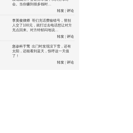
会。当你赚到很多钱时…
转发
|
评论
李英俊律师
哥们充话费输错号，替别
人交了100元，就打过去电话想让对方
充点回来。对方特郁闷地说…
转发
|
评论
急诊科于莺
出门时发现没下雪，还有
太阳，还能看到蓝天，惊呼这一天值
了！
转发
|
评论