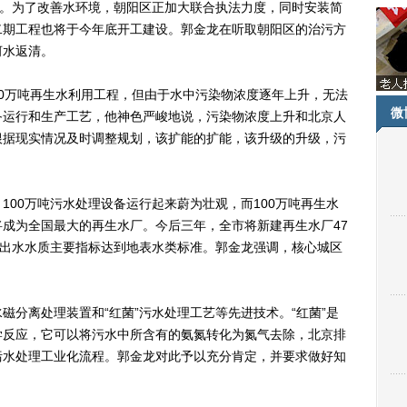
吨。为了改善水环境，朝阳区正加大联合执法力度，同时安装简
二期工程也将于今年底开工建设。郭金龙在听取朝阳区的治污方
河水返清。
万吨再生水利用工程，但由于水中污染物浓度逐年上升，无法
微
备运行和生产工艺，他神色严峻地说，污染物浓度上升和北京人
根据现实情况及时调整规划，该扩能的扩能，该升级的升级，污
0万吨污水处理设备运行起来蔚为壮观，而100万吨再生水
成为全国最大的再生水厂。今后三年，全市将新建再生水厂47
，出水水质主要指标达到地表水类标准。郭金龙强调，核心城区
离处理装置和“红菌”污水处理工艺等先进技术。“红菌”是
学反应，它可以将污水中所含有的氨氮转化为氮气去除，北京排
污水处理工业化流程。郭金龙对此予以充分肯定，并要求做好知