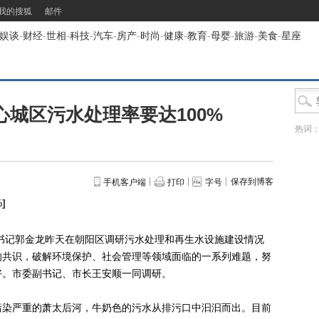
我的搜狐
邮件
娱谈
-
财经
-
世相
-
科技
-
汽车
-
房产
-
时尚
-
健康
-
教育
-
母婴
-
旅游
-
美食
-
星座
城区污水处理率要达100%
热词
保存到博客
手机客户端
打印
字号
%
]
记郭金龙昨天在朝阳区调研污水处理和再生水设施建设情况
的共识，破解环境保护、社会管理等领域面临的一系列难题，努
好。市委副书记、市长王安顺一同调研。
染严重的萧太后河，牛奶色的污水从排污口中汩汩而出。目前