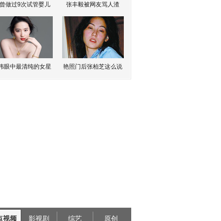
曾做过9次试管婴儿
张丰毅被网友骂人渣
伟眼中最清纯的女星
艳照门后张柏芝这么说
点视频
影视剧
综艺
原创