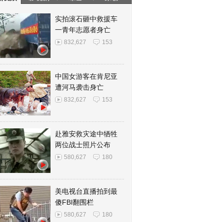
实拍滚石砸中救援车
一青年志愿者身亡
832,627
153
中国女游客在肯尼亚
遭河马袭击身亡
832,627
153
赴雅安救灾途中牺牲
两位战士照片公布
580,627
180
美电视台直播拍到最
傻FBI翻围栏
580,627
180