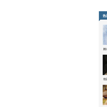
热
她
他