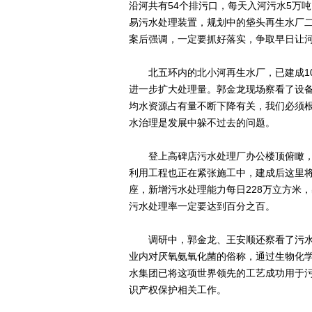
沿河共有54个排污口，每天入河污水5万
易污水处理装置，规划中的垡头再生水厂
案后强调，一定要抓好落实，争取早日让
北五环内的北小河再生水厂，已建成10
进一步扩大处理量。郭金龙现场察看了设
均水资源占有量不断下降有关，我们必须
水治理是发展中躲不过去的问题。
登上高碑店污水处理厂办公楼顶俯瞰，10
利用工程也正在紧张施工中，建成后这里将
座，新增污水处理能力每日228万立方米
污水处理率一定要达到百分之百。
调研中，郭金龙、王安顺还察看了污水磁分
业内对厌氧氨氧化菌的俗称，通过生物化
水集团已将这项世界领先的工艺成功用于
识产权保护相关工作。