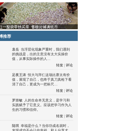
博推荐
袁岳
当浮层化现象严重时，我们遇到
的挑战是，出的主意没有太大实操价
值，从事实际操作的人…
转发
|
评论
足夜王涛
恒大与拜仁这场比赛太有价
值，展现了自己，也终于真刀真枪下看
清了自己，更成为一把标尺…
转发
|
评论
罗崇敏
人的生命本无意义，是学习和
实践赋予了它意义。应该把学习作为人
生的习惯和信仰。
转发
|
评论
陆琪
幸福是什么？当你功成名就时，
发现成功不会让你幸福，和人分享才