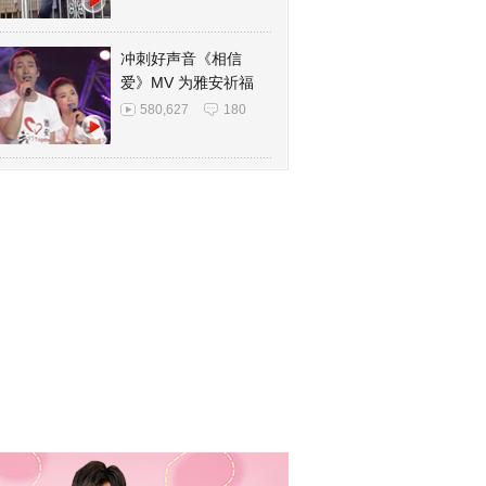
冲刺好声音《相信
爱》MV 为雅安祈福
580,627
180