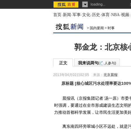
loading...
首页
-
新闻
-
军事
-
文化
-
历史
-
体育
-
NBA
-
视频
-
>
国内要闻
>
时事
郭金龙：北京核心
正文
我来说两句
(
人参与)
2013年04月02日02:05
来源：
北京晨报
原标题
[
核心城区污水处理率要达100
晨报讯（京报集团记者 汤一原）市委书
时强调，要通过在全市形成建设生态文明
力推动首都科学发展，让市民生活更加美
离东南四环旁翠城小区不远处，就是污