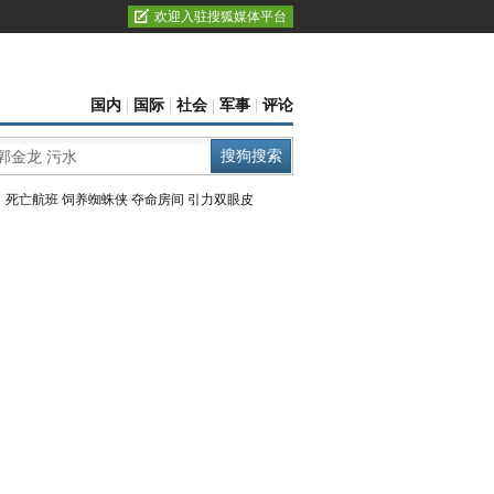
欢迎入驻搜狐媒体平台
国内
|
国际
|
社会
|
军事
|
评论
：
死亡航班
饲养蜘蛛侠
夺命房间
引力双眼皮