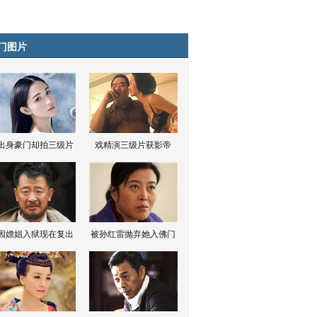
门图片
出身豪门却拍三级片
戏精演三级片获影帝
因嫖娼入狱现在复出
被孙红雷抛弃她入佛门