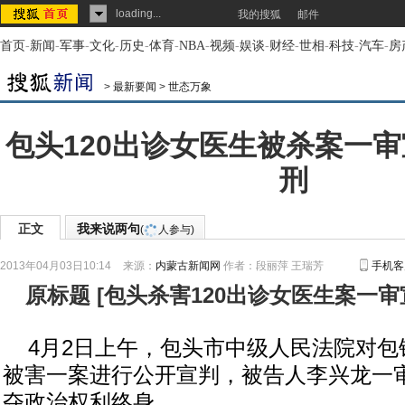
loading...
我的搜狐
邮件
首页
-
新闻
-
军事
-
文化
-
历史
-
体育
-
NBA
-
视频
-
娱谈
-
财经
-
世相
-
科技
-
汽车
-
房
>
最新要闻
>
世态万象
包头120出诊女医生被杀案一审
刑
正文
我来说两句
(
人参与)
2013年04月03日10:14
来源：
内蒙古新闻网
作者：段丽萍 王瑞芳
手机客
原标题
[
包头杀害120出诊女医生案一审
4月2日上午，包头市中级人民法院对包
被害一案进行公开宣判，被告人李兴龙一
夺政治权利终身。