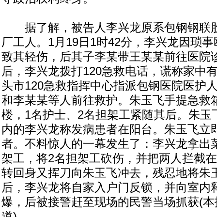
据了解，被告人李兴龙原系包钢钢联股
厂工人。1月19日1时42分，李兴龙因琐
致其轻伤，后其子李某带王某某前往医院
后，李兴龙拨打120急救电话，谎称家中
头市120急救指挥中心指派包钢医院医护
和李某某等人前往救护。朱玉飞手提急救
楼，1名护士、2名担架工紧随其后。朱玉
内的李兴龙称发病患者在阳台。朱玉飞立
者。不料惊人的一幕发生了：李兴龙拿出
架工，将2名担架工砍伤，并把两人拦截
转回身又挥刀向朱玉飞冲去，残忍地将朱
后，李兴龙将自家入户门反锁，并向室内
爆，后被接警赶至现场的民警当场抓获(本
道)。