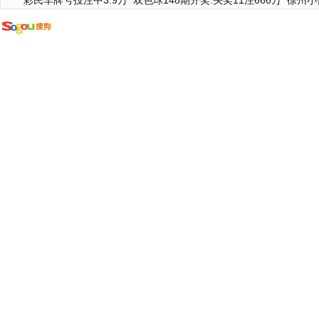
彩民车牌号投注中3.9万
双色球148期开奖:头奖11注666万
徐州小