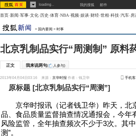
loading...
我的搜狐
邮件
首页
-
新闻
-
军事
-
文化
-
历史
-
体育
-
NBA
-
视频
-
娱谈
-
财经
-
世相
-
科技
-
汽车
-
房
>
国内要闻
>
时事
北京乳制品实行“周测制” 原料
正文
我来说两句
(
人参与)
2013年04月04日03:16
来源：
京华时报
作者：钱卫华
手机客
原标题
[
北京乳制品实行“周测”
]
京华时报讯（记者钱卫华）昨天，北京
品、食品质量监督抽查情况通报会，今年有
风险监管，全年抽查频次不少于3次。其中
测”。