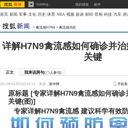
loading...
我的搜狐
邮件
首页
-
新闻
-
军事
-
文化
-
历史
-
体育
-
NBA
-
视频
-
娱谈
-
财经
-
世相
-
科技
-
汽车
-
房
>
禽流感H7N9
>
禽流感消息
详解H7N9禽流感如何确诊并治
关键
正文
我来说两句
(
人参与)
2013年04月04日19:13
来源：
新华网
手机客
原标题
[
专家详解H7N9禽流感如何确诊
关键(图)
]
专家详解H7N9禽流感 建议科学有效