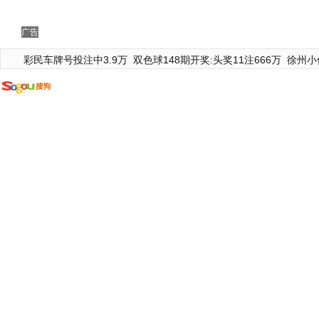
广告
彩民车牌号投注中3.9万
双色球148期开奖:头奖11注666万
徐州小