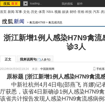
loading...
我的搜狐
邮件
首页
-
新闻
-
军事
-
文化
-
历史
-
体育
-
NBA
-
视频
-
娱谈
-
财经
-
世相
-
科技
-
汽车
-
房
>
禽流感H7N9
>
禽流感消息
浙江新增1例人感染H7N9禽流
诊3人
正文
我来说两句
(
人参与)
2013年04月04日19:24
来源：
中国新闻网
手机客
原标题
[
浙江新增1例人感染H7N9禽流
中新社杭州4月4日电(邵燕飞 肖娜)记
厅获悉，该省4日新确诊1例人感染H7N9
该省共计报告发现人感染H7N9禽流感病例