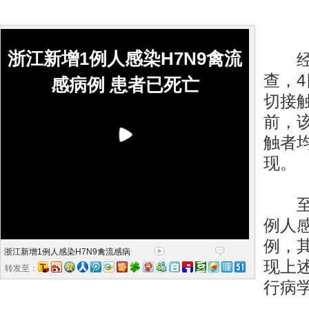
浙江新增1例人感染H7N9禽流
经浙
查，
感病例 患者已死亡
切接
前，
触者
现。
至此
例人感
例，
浙江新增1例人感染H7N9禽流感病
现上
转发至：
行病学