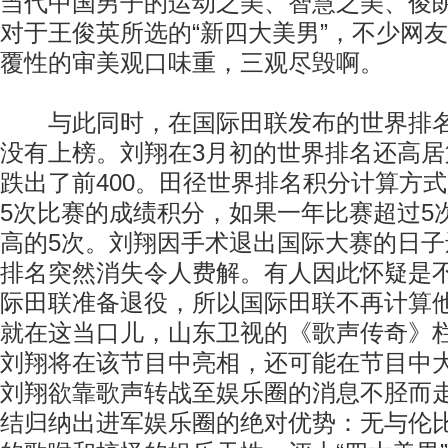
当代中国男子的运动之美、智慧之美、俊
对于王俊英所选的“新四大美男”，不少网
覆性的审美观口味重，三观尽毁啊。
与此同时，在国际田联发布的世界排名
没有上榜。刘翔在3月初的世界排名还高
跌出了前400。田径世界排名积分计算方
5次比赛的成绩积分，如果一年比赛超过5
高的5次。刘翔因手术退出国际大赛的日
排名突然消失令人费解。有人因此怀疑是
际田联准备退役，所以国际田联不再计算
就在这当口儿，山东卫视的《歌声传奇》
刘翔将在该节目中亮相，还可能在节目中
刘翔欲靠歌声转战至娱乐圈的消息不胫而
结归纳出进军娱乐圈的绝对优势：无与伦