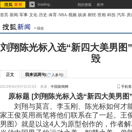
loading...
我的搜狐
邮件
首页
-
新闻
-
军事
-
文化
-
历史
-
体育
-
NBA
-
视频
-
娱谈
-
财经
-
世相
-
科技
-
汽车
-
房
>
综合
刘翔陈光标入选“新四大美男图”
毁
正文
我来说两句
(
人参与)
2013年04月07日15:03
来源：
中国新闻网
手机客
原标题
[
刘翔陈光标入选“新四大美男图
刘翔与莫言、李玉刚、陈光标如何才能
家王俊英用画笔将他们联系在了一起。王
男图》就是以这4人为原型创作的，作者解