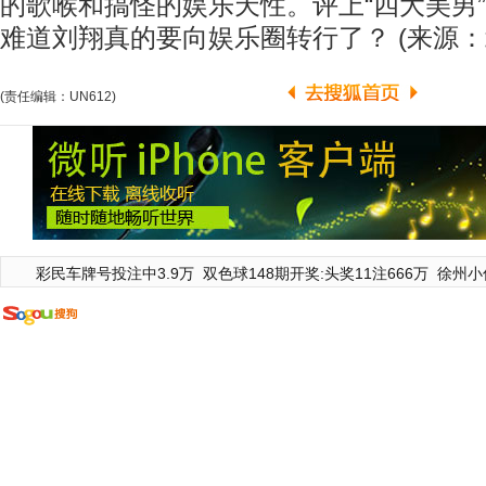
的歌喉和搞怪的娱乐天性。评上“四大美男
难道刘翔真的要向娱乐圈转行了？ (来源：
(责任编辑：UN612)
彩民车牌号投注中3.9万
双色球148期开奖:头奖11注666万
徐州小