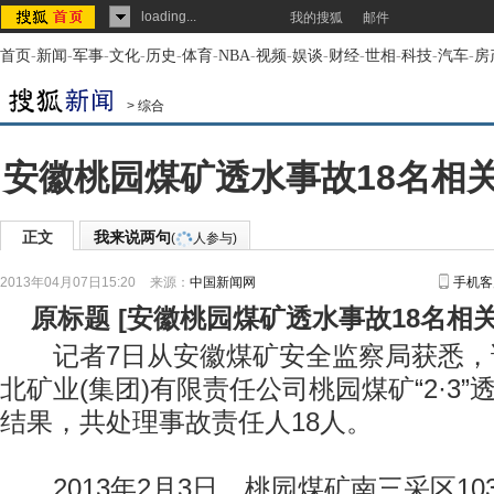
loading...
我的搜狐
邮件
首页
-
新闻
-
军事
-
文化
-
历史
-
体育
-
NBA
-
视频
-
娱谈
-
财经
-
世相
-
科技
-
汽车
-
房
>
综合
安徽桃园煤矿透水事故18名相
正文
我来说两句
(
人参与)
2013年04月07日15:20
来源：
中国新闻网
手机客
原标题
[
安徽桃园煤矿透水事故18名相
记者7日从安徽煤矿安全监察局获悉，
北矿业(集团)有限责任公司桃园煤矿“2·3
结果，共处理事故责任人18人。
2013年2月3日，桃园煤矿南三采区10