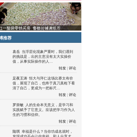
博推荐
袁岳
当浮层化现象严重时，我们遇到
的挑战是，出的主意没有太大实操价
值，从事实际操作的人…
转发
|
评论
足夜王涛
恒大与拜仁这场比赛太有价
值，展现了自己，也终于真刀真枪下看
清了自己，更成为一把标尺…
转发
|
评论
罗崇敏
人的生命本无意义，是学习和
实践赋予了它意义。应该把学习作为人
生的习惯和信仰。
转发
|
评论
陆琪
幸福是什么？当你功成名就时，
发现成功不会让你幸福，和人分享才