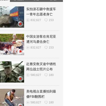
实拍滚石砸中救援车
一青年志愿者身亡
832,627
153
中国女游客在肯尼亚
遭河马袭击身亡
832,627
153
赴雅安救灾途中牺牲
两位战士照片公布
580,627
180
美电视台直播拍到最
傻FBI翻围栏
580,627
180