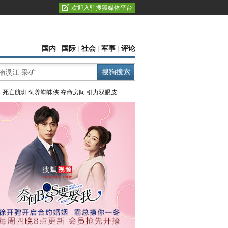
欢迎入驻搜狐媒体平台
国内
|
国际
|
社会
|
军事
|
评论
：
死亡航班
饲养蜘蛛侠
夺命房间
引力双眼皮