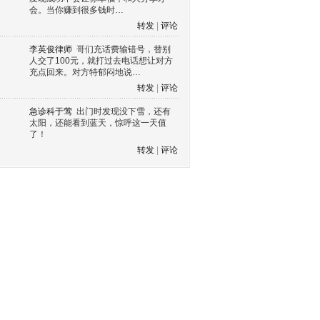
会。当你赚到很多钱时…
转发
|
评论
李英俊律师
哥们充话费输错号，替别
人交了100元，就打过去电话想让对方
充点回来。对方特郁闷地说…
转发
|
评论
急诊科于莺
出门时发现没下雪，还有
太阳，还能看到蓝天，惊呼这一天值
了！
转发
|
评论