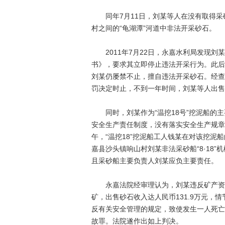
同年7月11日，刘某等人在没有取得采
村之间的“龟湖潭”河道中非法开采砂石。
2011年7月22日，永嘉水利局发现刘
书》，要求其立即停止违法开采行为。此后
刘某仍屡禁不止，擅自违法开采砂石。经查，
罚决定时止，不到一年时间，刘某等人出售砂
同时，刘某作为“温挖18号”挖泥船的主
安全生产责任制度，没有落实安全生产规章制
午，“温挖18”挖泥船工人钱某在对该挖
嘉县沙头镇响山村刘某非法采砂船“8·18
且采砂船主要负责人刘某应负主要责任。
永嘉法院经审理认为，刘某违反矿产资源
矿，出售砂石收入达人民币131.9万元，
反有关安全管理的规定，致使发生一人死亡
故罪。法院遂作出如上判决。