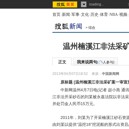
loading...
首页
-
新闻
-
军事
-
文化
-
历史
-
体育
-
NBA
-
视频
-
>
综合
温州楠溪江非法采矿
正文
我来说两句
(
人参与)
2013年04月07日18:52
来源：
中国新闻网
原标题
[
温州楠溪江非法采矿案一审宣
中新网温州4月7日电(记者 赵小燕 通
江非法开采砂石的刘某被永嘉法院以非法采
并处罚金人民币15万元。
2011年，刘某为了开采楠溪江砂石资
由刘某以提供“温挖18”挖泥船的形式出资且