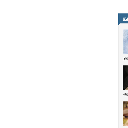
热
她
他