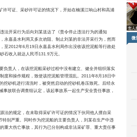
矿许可证、采砂许可证的情况下，开始在楠溪江响山村和高浦
某违法开采行为后向刘某送达了《责令停止违法行为的通知
微
，永嘉县水利局又多次劝阻、制止刘某的非法开采行为，然而
至2012年6月19日永嘉县水利局作出没收该挖泥船等行政处
石收入就达人民币131.9万元。
要负责人，在该挖泥船采砂过程中没有建立、健全并组织落实
度和操作规程，致使该挖泥船管理混乱。2011年8月18日中
泥船的挖砂机进行清洗时，被突然启动的挖砂机卷压致死。后经永
”机械事故联合调查组认定，该起事故系一起生产安全责任事故，
法的规定，在未取得采矿许可证的情况下伙同他人擅自采
情节特别严重。同时作为挖泥船的主要负责人，刘某在生产中违
的重大伤亡事故，其行为已分别构成非法采矿罪、重大责任事