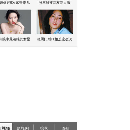
曾做过9次试管婴儿
张丰毅被网友骂人渣
伟眼中最清纯的女星
艳照门后张柏芝这么说
点视频
影视剧
综艺
原创