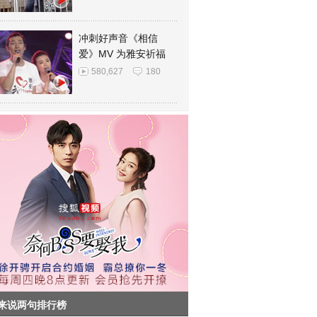
冲刺好声音《相信
爱》MV 为雅安祈福
580,627
180
来说两句排行榜