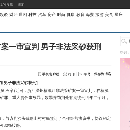
我的搜狐
邮件
娱谈
-
财经
-
世相
-
科技
-
汽车
-
房产
-
时尚
-
健康
-
教育
-
母婴
-
旅游
-
美食
-
星座
案一审宣判 男子非法采砂获刑
热词
保存到博客
手机客户端
打印
字号
判 男子非法采砂获刑
]
讯员 石卒)近日，浙江温州楠溪江非法采矿案一审宣判，在楠溪
矿罪、重大责任事故罪，数罪并罚判处有期徒刑四年二个月，
源，与该县沙头镇响山村村民签订了合作经营协议书，协议约定
占30%股份。