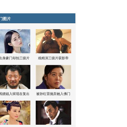
门图片
出身豪门却拍三级片
戏精演三级片获影帝
因嫖娼入狱现在复出
被孙红雷抛弃她入佛门