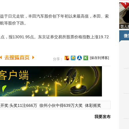
于日元走软，丰田汽车股价创下年初以来最高值，本田、索
航等股价下跌。
微
，报13091.95点。东京证券交易所股票价格指数上涨19.72
[保存到博客]
分享：
开奖:头奖11注666万
徐州小伙中得639万大奖
体彩摇奖
我要发布