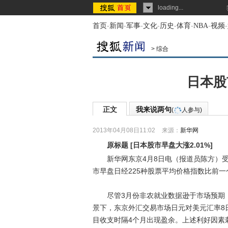
loading...
首页
-
新闻
-
军事
-
文化
-
历史
-
体育
-
NBA
-
视频
-
>
综合
日本股
正文
我来说两句
(
人参与)
2013年04月08日11:02
来源：
新华网
原标题
[
日本股市早盘大涨2.01%
]
新华网东京4月8日电（报道员陈方）受
市早盘日经225种股票平均价格指数比前一个
尽管3月份非农就业数据逊于市场预期，
景下，东京外汇交易市场日元对美元汇率8
目收支时隔4个月出现盈余。上述利好因素刺