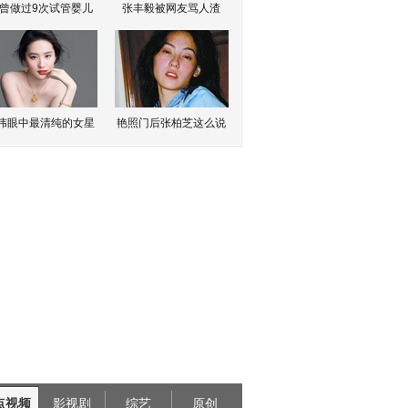
曾做过9次试管婴儿
张丰毅被网友骂人渣
伟眼中最清纯的女星
艳照门后张柏芝这么说
点视频
影视剧
综艺
原创