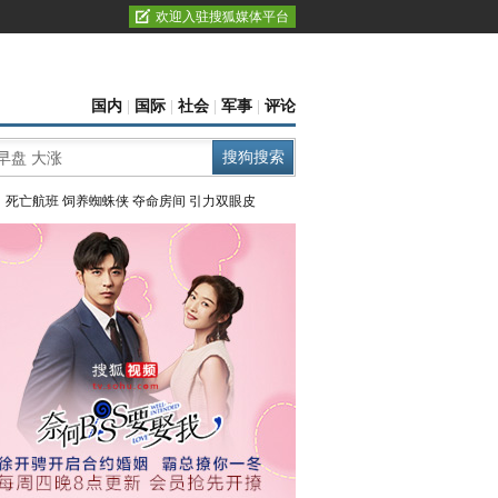
欢迎入驻搜狐媒体平台
国内
|
国际
|
社会
|
军事
|
评论
：
死亡航班
饲养蜘蛛侠
夺命房间
引力双眼皮