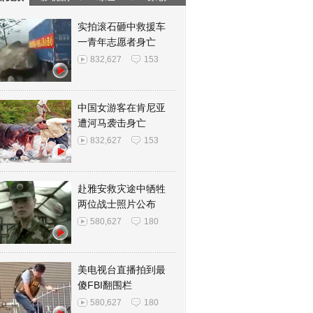
实拍滚石砸中救援车
一青年志愿者身亡
832,627
153
中国女游客在肯尼亚
遭河马袭击身亡
832,627
153
赴雅安救灾途中牺牲
两位战士照片公布
580,627
180
美电视台直播拍到最
傻FBI翻围栏
580,627
180