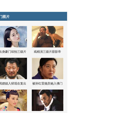
门图片
出身豪门却拍三级片
戏精演三级片获影帝
因嫖娼入狱现在复出
被孙红雷抛弃她入佛门