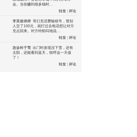
会。当你赚到很多钱时…
转发
|
评论
李英俊律师
哥们充话费输错号，替别
人交了100元，就打过去电话想让对方
充点回来。对方特郁闷地说…
转发
|
评论
急诊科于莺
出门时发现没下雪，还有
太阳，还能看到蓝天，惊呼这一天值
了！
转发
|
评论