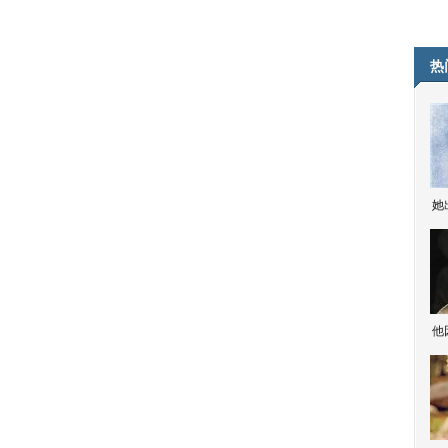
热
她
他