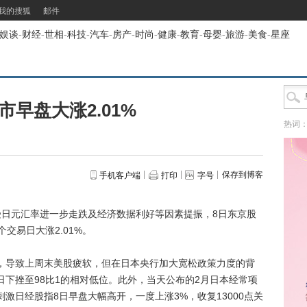
我的搜狐
邮件
娱谈
-
财经
-
世相
-
科技
-
汽车
-
房产
-
时尚
-
健康
-
教育
-
母婴
-
旅游
-
美食
-
星座
市早盘大涨2.01%
热词
保存到博客
手机客户端
打印
字号
日元汇率进一步走跌及经济数据利好等因素提振，8日东京股
交易日大涨2.01%。
导致上周末美股疲软，但在日本央行加大宽松政策力度的背
日下挫至98比1的相对低位。此外，当天公布的2月日本经常项
激日经股指8日早盘大幅高开，一度上涨3%，收复13000点关