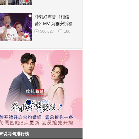
冲刺好声音《相信
爱》MV 为雅安祈福
580,627
180
来说两句排行榜