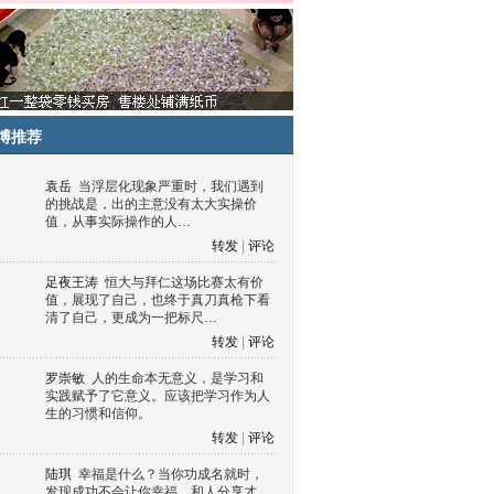
博推荐
袁岳
当浮层化现象严重时，我们遇到
的挑战是，出的主意没有太大实操价
值，从事实际操作的人…
转发
|
评论
足夜王涛
恒大与拜仁这场比赛太有价
值，展现了自己，也终于真刀真枪下看
清了自己，更成为一把标尺…
转发
|
评论
罗崇敏
人的生命本无意义，是学习和
实践赋予了它意义。应该把学习作为人
生的习惯和信仰。
转发
|
评论
陆琪
幸福是什么？当你功成名就时，
发现成功不会让你幸福，和人分享才