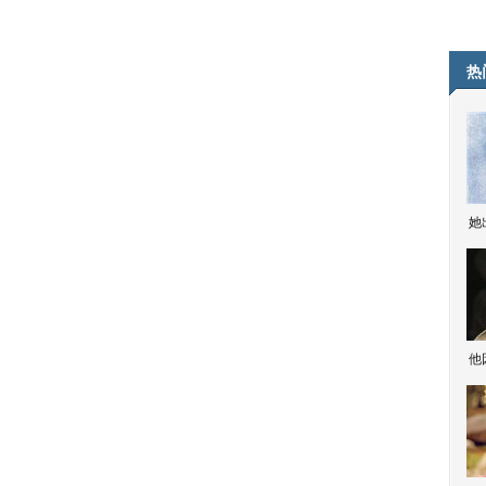
热
她
他