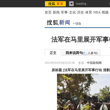
loading...
首页
-
新闻
-
军事
-
文化
-
历史
-
体育
-
NBA
-
视频
-
>
综合
法军在马里展开军事行
正文
我来说两句
(
人参与)
2013年04月08日20:58
来源：
中国新闻网
原标题
[
法军在马里展开军事行动 清剿