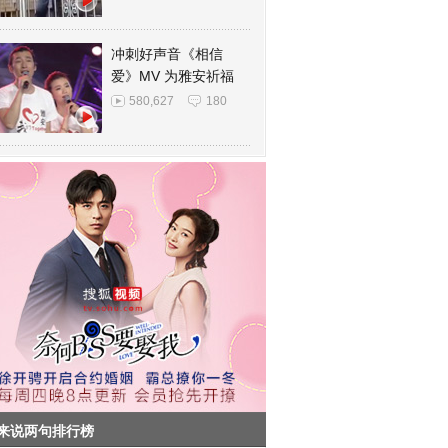
冲刺好声音《相信
爱》MV 为雅安祈福
580,627
180
来说两句排行榜