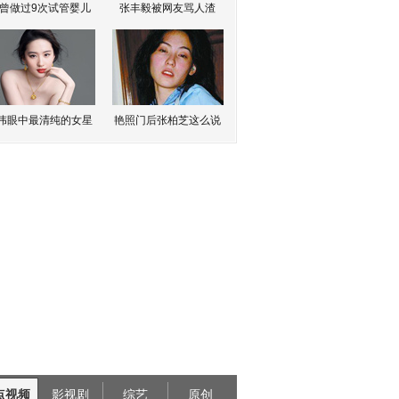
曾做过9次试管婴儿
张丰毅被网友骂人渣
伟眼中最清纯的女星
艳照门后张柏芝这么说
点视频
影视剧
综艺
原创