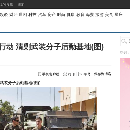
我的搜狐
邮件
娱谈
-
财经
-
世相
-
科技
-
汽车
-
房产
-
时尚
-
健康
-
教育
-
母婴
-
旅游
-
美食
-
星座
动 清剿武装分子后勤基地(图)
热词
保存到博客
手机客户端
打印
字号
武装分子后勤基地(图)
]