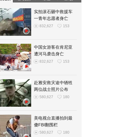
实拍滚石砸中救援车
一青年志愿者身亡
832,627
153
中国女游客在肯尼亚
遭河马袭击身亡
832,627
153
赴雅安救灾途中牺牲
两位战士照片公布
580,627
180
美电视台直播拍到最
傻FBI翻围栏
580,627
180