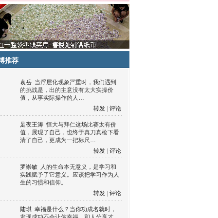
博推荐
袁岳
当浮层化现象严重时，我们遇到
的挑战是，出的主意没有太大实操价
值，从事实际操作的人…
转发
|
评论
足夜王涛
恒大与拜仁这场比赛太有价
值，展现了自己，也终于真刀真枪下看
清了自己，更成为一把标尺…
转发
|
评论
罗崇敏
人的生命本无意义，是学习和
实践赋予了它意义。应该把学习作为人
生的习惯和信仰。
转发
|
评论
陆琪
幸福是什么？当你功成名就时，
发现成功不会让你幸福，和人分享才