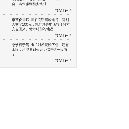
会。当你赚到很多钱时…
转发
|
评论
李英俊律师
哥们充话费输错号，替别
人交了100元，就打过去电话想让对方
充点回来。对方特郁闷地说…
转发
|
评论
急诊科于莺
出门时发现没下雪，还有
太阳，还能看到蓝天，惊呼这一天值
了！
转发
|
评论