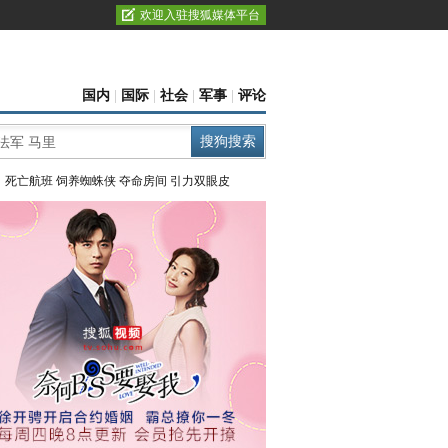
欢迎入驻搜狐媒体平台
国内
|
国际
|
社会
|
军事
|
评论
：
死亡航班
饲养蜘蛛侠
夺命房间
引力双眼皮