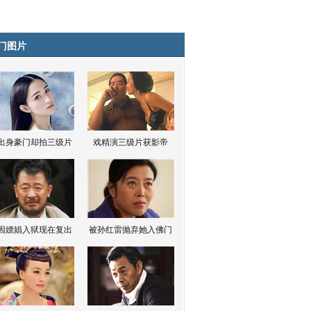
门图片
出身豪门却拍三级片
戏精演三级片获影帝
因嫖娼入狱现在复出
被孙红雷抛弃她入佛门