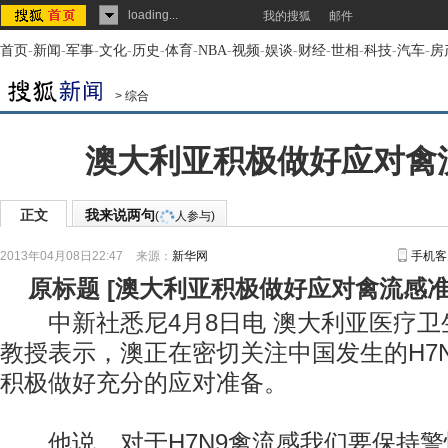
loading...
我的搜狐
邮件
首页
-
新闻
-
军事
-
文化
-
历史
-
体育
-
NBA
-
视频
-
娱谈
-
财经
-
世相
-
科技
-
汽车
-
房
>
综合
澳大利亚积极做好应对禽
正文
我来说两句
(
人参与)
2013年04月08日22:47
来源：
新华网
手机客
原标题
[
澳大利亚积极做好应对禽流感
中新社悉尼4月8日电 澳大利亚医疗卫
教授表示，澳正在密切关注中国发生的H7
积极做好充分的应对准备。
他说，对于H7N9禽流感我们要保持警