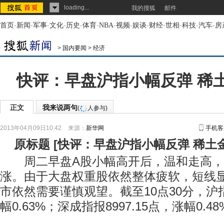
loading...
我的搜狐
邮件
首页
-
新闻
-
军事
-
文化
-
历史
-
体育
-
NBA
-
视频
-
娱谈
-
财经
-
世相
-
科技
-
汽车
-
房
>
国内要闻
>
经济
快评：早盘沪指小幅反弹 稀
正文
我来说两句
(
人参与)
2013年04月09日10:42
来源：
新华网
手机客
原标题
[
快评：早盘沪指小幅反弹 稀土
周二早盘A股小幅高开后，温和走高，
涨。由于大盘权重股依然整体疲软，短线
市依然需要谨慎观望。截至10点30分，沪指报
幅0.63%；深成指报8997.15点，涨幅0.4