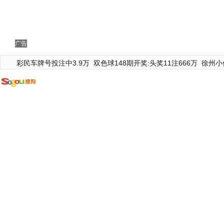
广告
彩民车牌号投注中3.9万
双色球148期开奖:头奖11注666万
徐州小