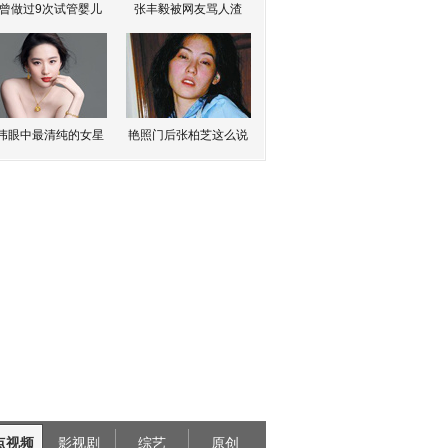
曾做过9次试管婴儿
张丰毅被网友骂人渣
伟眼中最清纯的女星
艳照门后张柏芝这么说
点视频
影视剧
综艺
原创