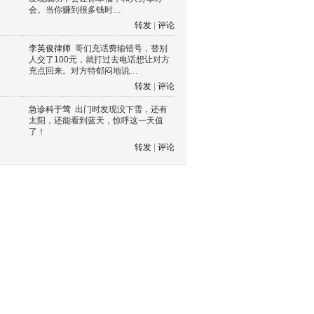
会。当你赚到很多钱时…
转发
|
评论
李英俊律师
哥们充话费输错号，替别
人交了100元，就打过去电话想让对方
充点回来。对方特郁闷地说…
转发
|
评论
急诊科于莺
出门时发现没下雪，还有
太阳，还能看到蓝天，惊呼这一天值
了！
转发
|
评论