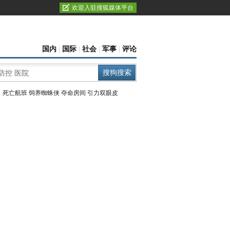
欢迎入驻搜狐媒体平台
国内
|
国际
|
社会
|
军事
|
评论
：
死亡航班
饲养蜘蛛侠
夺命房间
引力双眼皮