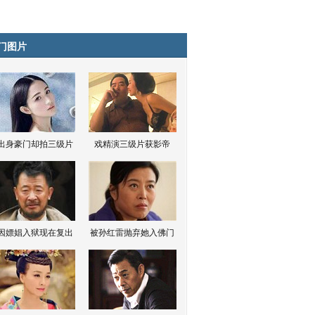
门图片
出身豪门却拍三级片
戏精演三级片获影帝
因嫖娼入狱现在复出
被孙红雷抛弃她入佛门