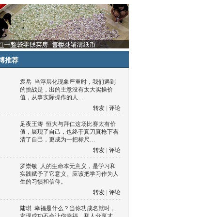
博推荐
袁岳
当浮层化现象严重时，我们遇到
的挑战是，出的主意没有太大实操价
值，从事实际操作的人…
转发
|
评论
足夜王涛
恒大与拜仁这场比赛太有价
值，展现了自己，也终于真刀真枪下看
清了自己，更成为一把标尺…
转发
|
评论
罗崇敏
人的生命本无意义，是学习和
实践赋予了它意义。应该把学习作为人
生的习惯和信仰。
转发
|
评论
陆琪
幸福是什么？当你功成名就时，
发现成功不会让你幸福，和人分享才