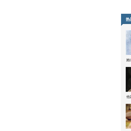
热
她
他