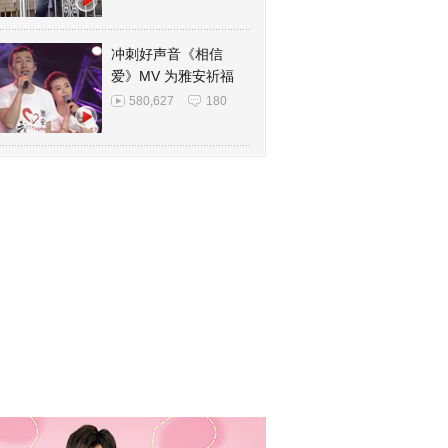
冲刺好声音《相信
爱》MV 为雅安祈福
580,627
180