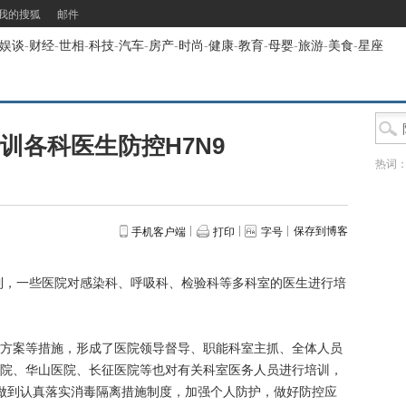
我的搜狐
邮件
娱谈
-
财经
-
世相
-
科技
-
汽车
-
房产
-
时尚
-
健康
-
教育
-
母婴
-
旅游
-
美食
-
星座
训各科医生防控H7N9
热词
保存到博客
手机客户端
打印
字号
，一些医院对感染科、呼吸科、检验科等多科室的医生进行培
案等措施，形成了医院领导督导、职能科室主抓、全体人员
院、华山医院、长征医院等也对有关科室医务人员进行培训，
员做到认真落实消毒隔离措施制度，加强个人防护，做好防控应