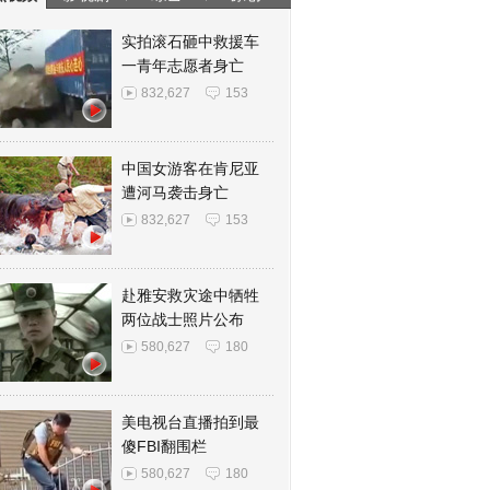
实拍滚石砸中救援车
一青年志愿者身亡
832,627
153
中国女游客在肯尼亚
遭河马袭击身亡
832,627
153
赴雅安救灾途中牺牲
两位战士照片公布
580,627
180
美电视台直播拍到最
傻FBI翻围栏
580,627
180