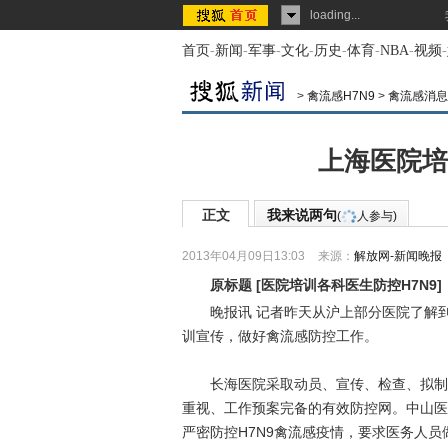
loading...
首页
-
新闻
-
军事
-
文化
-
历史
-
体育
-
NBA
-
视频
-
>
禽流感H7N9
>
禽流感消息
上海医院培
正文
我来说两句
(
人参与)
2013年04月09日13:03
来源：
解放网-新闻晚报
原标题
[
医院培训各科医生防控H7N9
]
晚报讯 记者昨天从沪上部分医院了解到
训宣传，做好禽流感防控工作。
长海医院采取动员、宣传、检查、拟制方
重视、工作预案完备的有效防控网。中山医
严密防控H7N9禽流感疫情，要求医务人