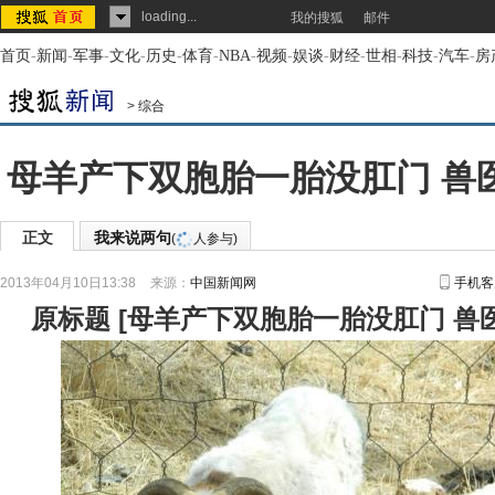
loading...
我的搜狐
邮件
首页
-
新闻
-
军事
-
文化
-
历史
-
体育
-
NBA
-
视频
-
娱谈
-
财经
-
世相
-
科技
-
汽车
-
房
>
综合
母羊产下双胞胎一胎没肛门 兽医
正文
我来说两句
(
人参与)
2013年04月10日13:38
来源：
中国新闻网
手机客
原标题
[
母羊产下双胞胎一胎没肛门 兽医