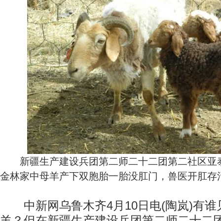
新疆生产建设兵团第二师二十二团第二社区亚泰
金林家中母羊产下双胞胎一胎没肛门，兽医开肛存
中新网乌鲁木齐4月10日电(陶岚)有谁
羊？但在新疆生产建设兵团第二师二十二