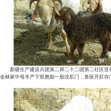
新疆生产建设兵团第二师二十二团第二社区亚泰
金林家中母羊产下双胞胎一胎没肛门，兽医开肛存