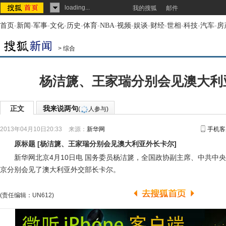
loading...
我的搜狐
邮件
首页
-
新闻
-
军事
-
文化
-
历史
-
体育
-
NBA
-
视频
-
娱谈
-
财经
-
世相
-
科技
-
汽车
-
房
>
综合
杨洁篪、王家瑞分别会见澳大利
正文
我来说两句
(
人参与)
2013年04月10日20:33
来源：
新华网
手机客
原标题
[
杨洁篪、王家瑞分别会见澳大利亚外长卡尔
]
新华网北京4月10日电 国务委员杨洁篪，全国政协副主席、中共中央
京分别会见了澳大利亚外交部长卡尔。
(责任编辑：UN612)