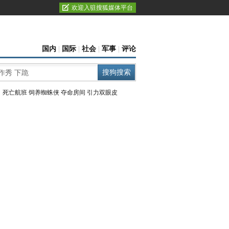
欢迎入驻搜狐媒体平台
国内
|
国际
|
社会
|
军事
|
评论
：
死亡航班
饲养蜘蛛侠
夺命房间
引力双眼皮