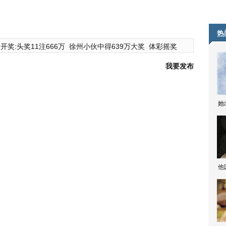
热
开奖:头奖11注666万
徐州小伙中得639万大奖
体彩摇奖
我要发布
她
他