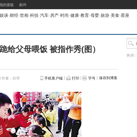
我的搜狐
邮件
娱谈
-
财经
-
世相
-
科技
-
汽车
-
房产
-
时尚
-
健康
-
教育
-
母婴
-
旅游
-
美食
-
星座
跪给父母喂饭 被指作秀(图）
热词
保存到博客
报
作者：欣华
手机客户端
打印
字号