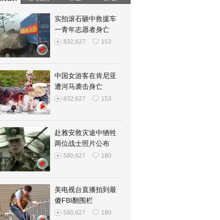
实拍滚石砸中救援车
一青年志愿者身亡
832,627
153
中国女游客在肯尼亚
遭河马袭击身亡
832,627
153
赴雅安救灾途中牺牲
两位战士照片公布
580,627
180
美电视台直播拍到最
傻FBI翻围栏
580,627
180