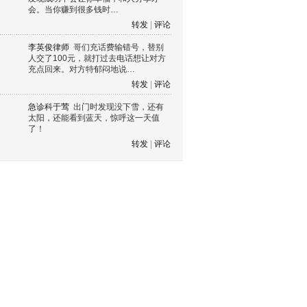
会。当你赚到很多钱时…
转发
|
评论
李英俊律师
哥们充话费输错号，替别
人交了100元，就打过去电话想让对方
充点回来。对方特郁闷地说…
转发
|
评论
急诊科于莺
出门时发现没下雪，还有
太阳，还能看到蓝天，惊呼这一天值
了！
转发
|
评论