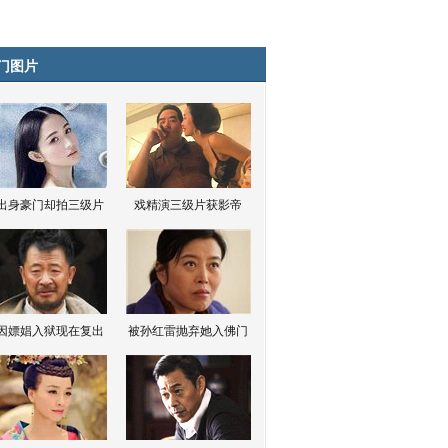
门图片
出身豪门却拍三级片
戏精演三级片获影帝
因嫖娼入狱现在复出
被孙红雷抛弃她入佛门