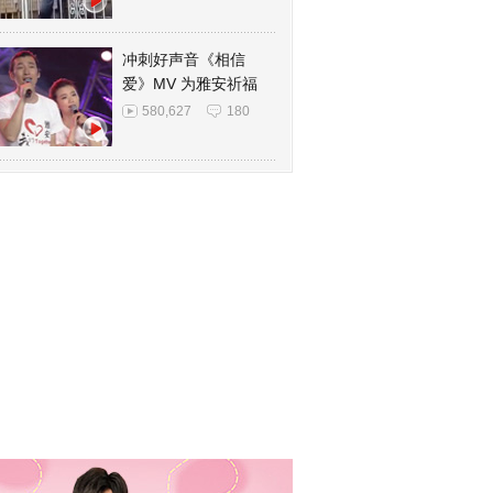
冲刺好声音《相信
爱》MV 为雅安祈福
580,627
180