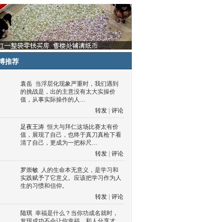
博推荐
袁岳
当浮层化现象严重时，我们遇到
的挑战是，出的主意没有太大实操价
值，从事实际操作的人…
转发
|
评论
足夜王涛
恒大与拜仁这场比赛太有价
值，展现了自己，也终于真刀真枪下看
清了自己，更成为一把标尺…
转发
|
评论
罗崇敏
人的生命本无意义，是学习和
实践赋予了它意义。应该把学习作为人
生的习惯和信仰。
转发
|
评论
陆琪
幸福是什么？当你功成名就时，
发现成功不会让你幸福，和人分享才