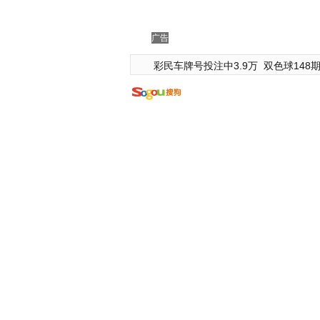
广告
彩民车牌号投注中3.9万
双色球148期