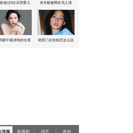
曾做过9次试管婴儿
张丰毅被网友骂人渣
伟眼中最清纯的女星
艳照门后张柏芝这么说
点视频
影视剧
综艺
原创