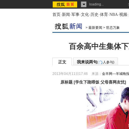
loading...
首页
-
新闻
-
军事
-
文化
-
历史
-
体育
-
NBA
-
视频
-
>
最新要闻
>
世态万象
百余高中生集体下
正文
我来说两句
(
人参与)
2013年04月11日17:46
来源：
金羊网—羊城晚
原标题
[
学生下跪喂饭 父母喜网友忧
]